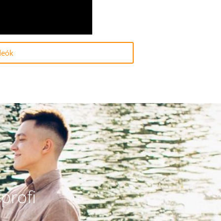
deók
profi