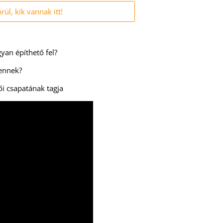
l, kik vannak itt!
yan építhető fel?
tennek?
ői csapatának tagja