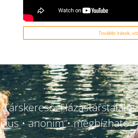
További írások, vi
Társkereső. Házastárstaláló.
likus • anonim • megbízható • 