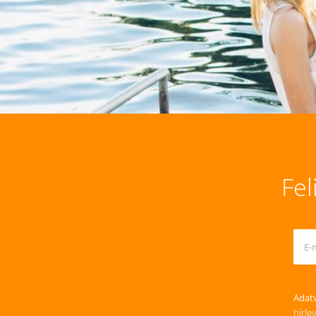
Fel
Adatv
hírle