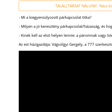
TALÁLJ TÁRSAT NÁLUNK! Nézz körü
- Mi a kiegyensúlyozott párkapcsolat titka?
- Milyen a jó keresztény párkapcsolat/házasság, és hog
- Kinek kell az első helyen lennie: a páromnak vagy Is
Az est házigazdája: Vágvölgyi Gergely, a 777 szerkeszt