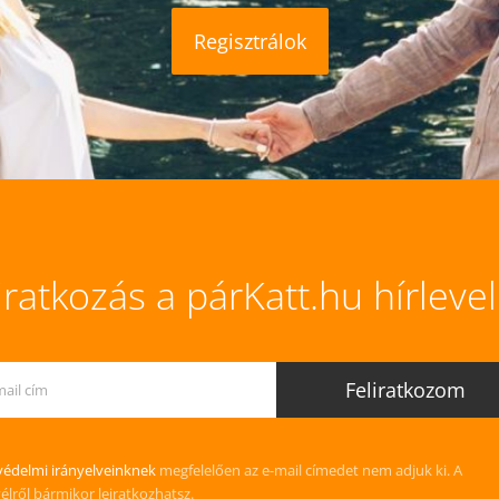
Regisztrálok
iratkozás a párKatt.hu hírleve
édelmi irányelveinknek
megfelelően az e-mail címedet nem adjuk ki. A
vélről bármikor leiratkozhatsz.