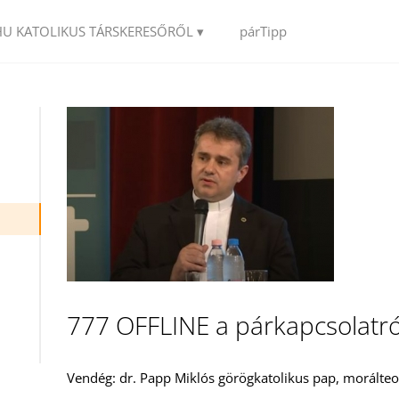
HU KATOLIKUS TÁRSKERESŐRŐL ▾
párTipp
777 OFFLINE a párkapcsolatró
Vendég: dr. Papp Miklós görögkatolikus pap, morálte