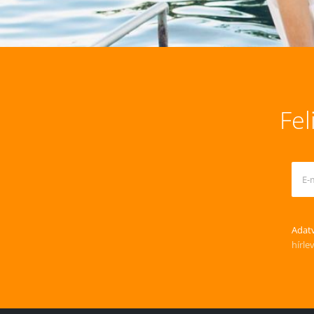
Fel
Adatv
hírle