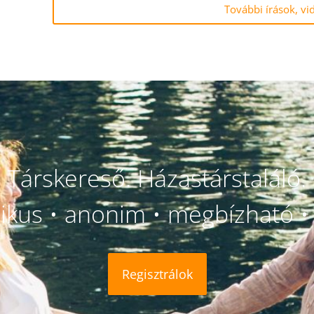
További írások, vi
Társkereső. Házastárstaláló.
likus • anonim • megbízható • 
Regisztrálok