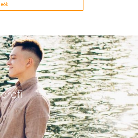
deók
profi