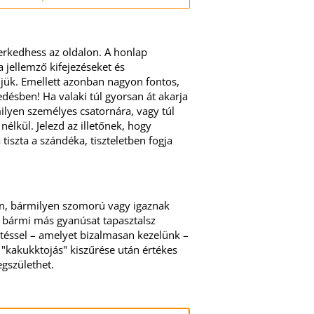
erkedhess az oldalon. A honlap
 jellemző kifejezéseket és
ljük. Emellett azonban nagyon fontos,
edésben! Ha valaki túl gyorsan át akarja
milyen személyes csatornára, vagy túl
nélkül. Jelezd az illetőnek, hogy
iszta a szándéka, tiszteletben fogja
en, bármilyen szomorú vagy igaznak
y bármi más gyanúsat tapasztalsz
ntéssel – amelyet bizalmasan kezelünk –
"kakukktojás" kiszűrése után értékes
egszülethet.