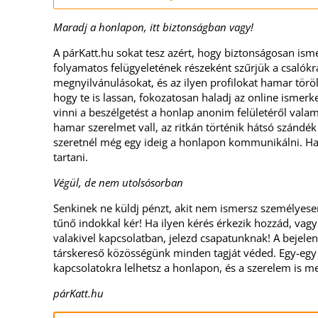
Maradj a honlapon, itt biztonságban vagy!
A párKatt.hu sokat tesz azért, hogy biztonságosan ism
folyamatos felügyeletének részeként szűrjük a csalókra
megnyilvánulásokat, és az ilyen profilokat hamar törö
hogy te is lassan, fokozatosan haladj az online ismerk
vinni a beszélgetést a honlap anonim felületéről vala
hamar szerelmet vall, az ritkán történik hátsó szándék 
szeretnél még egy ideig a honlapon kommunikálni. Ha t
tartani.
Végül, de nem utolsósorban
Senkinek ne küldj pénzt, akit nem ismersz személyes
tűnő indokkal kér! Ha ilyen kérés érkezik hozzád, vag
valakivel kapcsolatban, jelezd csapatunknak! A bejele
társkereső közösségünk minden tagját véded. Egy-egy 
kapcsolatokra lelhetsz a honlapon, és a szerelem is m
párKatt.hu