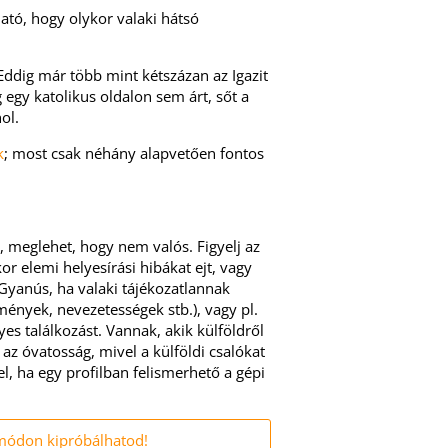
ató, hogy olykor valaki hátsó
Eddig már több mint kétszázan az Igazit
 egy katolikus oldalon sem árt, sőt a
ol.
k
; most csak néhány alapvetően fontos
, meglehet, hogy nem valós. Figyelj az
or elemi helyesírási hibákat ejt, vagy
 Gyanús, ha valaki tájékozatlannak
mények, nevezetességek stb.), vagy pl.
es találkozást. Vannak, akik külföldről
 az óvatosság, mivel a külföldi csalókat
jel, ha egy profilban felismerhető a gépi
ódon kipróbálhatod!