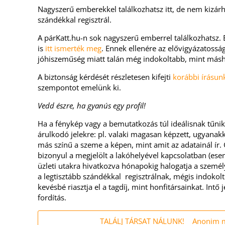
Nagyszerű emberekkel találkozhatsz itt, de nem kizárh
szándékkal regisztrál.
A párKatt.hu-n sok nagyszerű emberrel találkozhatsz. 
is
itt ismerték meg
. Ennek ellenére az elővigyázatosság
jóhiszeműség miatt talán még indokoltabb, mint másh
A biztonság kérdését részletesen kifejti
korábbi írásun
szempontot emelünk ki.
Vedd észre, ha gyanús egy profil!
Ha a fénykép vagy a bemutatkozás túl ideálisnak tűnik
árulkodó jelekre: pl. valaki magasan képzett, ugyanakk
más színű a szeme a képen, mint amit az adatainál ír.
bizonyul a megjelölt a lakóhelyével kapcsolatban (ese
üzleti utakra hivatkozva hónapokig halogatja a személy
a legtisztább szándékkal regisztrálnak, mégis indokolt
kevésbé riasztja el a tagdíj, mint honfitársainkat. Intő 
fordítás.
TALÁLJ TÁRSAT NÁLUNK! Anonim m