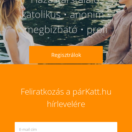
katolikus • anonim •
megbízható • profi
Regisztrálok
Feliratkozás a párKatt.hu
hírlevelére