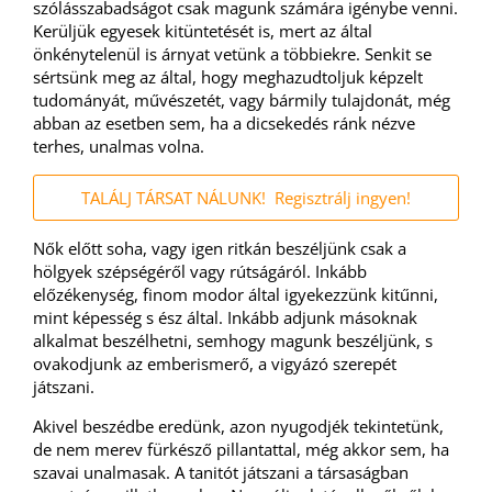
szólásszabadságot csak magunk számára igénybe venni.
Kerüljük egyesek kitüntetését is, mert az által
önkénytelenül is árnyat vetünk a többiekre. Senkit se
sértsünk meg az által, hogy meghazudtoljuk képzelt
tudományát, művészetét, vagy bármily tulajdonát, még
abban az esetben sem, ha a dicsekedés ránk nézve
terhes, unalmas volna.
TALÁLJ TÁRSAT NÁLUNK! Regisztrálj ingyen!
Nők előtt soha, vagy igen ritkán beszéljünk csak a
hölgyek szépségéről vagy rútságáról. Inkább
előzékenység, finom modor által igyekezzünk kitűnni,
mint képesség s ész által. Inkább adjunk másoknak
alkalmat beszélhetni, semhogy magunk beszéljünk, s
ovakodjunk az emberismerő, a vigyázó szerepét
játszani.
Akivel beszédbe eredünk, azon nyugodjék tekintetünk,
de nem merev fürkésző pillantattal, még akkor sem, ha
szavai unalmasak. A tanitót játszani a társaságban