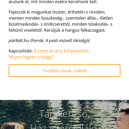
árulunk el, mit minden esetre kerülnünk kell.
Fejezzük ki magunkat tisztán, érthetőn s röviden;
menten minden büszkeség-, szemtelen állás-, illetlen
bizalmaskodás- s öndicsérettől, minden tolakodás- s
feltűnő viselettől. Kerüljük a hangos felkaczagást.
párKatt.hu (Forrás: A pesti művelt társalgó)
Kapcsolódó:
A szem és arcz kifejezéséről
Milyen legyen a hölgy?
További írások, videók
Társkereső.
Házastárstaláló.