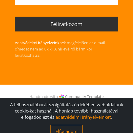
Adatvédelmi irányelveinknek
megfelelően az e-mail
címedet nem adjuk ki. A hírlevélről bármikor
leiratkozhatsz.
Handmade with
Community Template
© 2006 (
kathTreff
) -2026 Gudrun Kugler
A felhasználóbarát szolgáltatás érdekében weboldalunk
cookie-kat használ. A honlap további használatával
elfogadod ezt és
adatvédelmi irányelveinket
.
Általános Szerződési Feltételek
Impresszum
Kapcsolat
Elfogadom