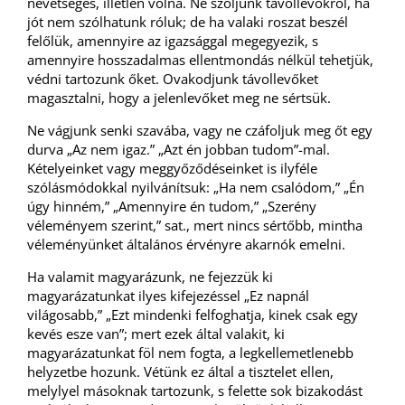
nevetséges, illetlen volna. Ne szóljunk távollevőkről, ha
jót nem szólhatunk róluk; de ha valaki roszat beszél
felőlük, amennyire az igazsággal megegyezik, s
amennyire hosszadalmas ellentmondás nélkül tehetjük,
védni tartozunk őket. Ovakodjunk távollevőket
magasztalni, hogy a jelenlevőket meg ne sértsük.
Ne vágjunk senki szavába, vagy ne czáfoljuk meg őt egy
durva „Az nem igaz.” „Azt én jobban tudom”-mal.
Kételyeinket vagy meggyőződéseinket is ilyféle
szólásmódokkal nyilvánítsuk: „Ha nem csalódom,” „Én
úgy hinném,” „Amennyire én tudom,” „Szerény
véleményem szerint,” sat., mert nincs sértőbb, mintha
véleményünket általános érvényre akarnók emelni.
Ha valamit magyarázunk, ne fejezzük ki
magyarázatunkat ilyes kifejezéssel „Ez napnál
világosabb,” „Ezt mindenki felfoghatja, kinek csak egy
kevés esze van”; mert ezek által valakit, ki
magyarázatunkat föl nem fogta, a legkellemetlenebb
helyzetbe hozunk. Vétünk ez által a tisztelet ellen,
melylyel másoknak tartozunk, s felette sok bizakodást