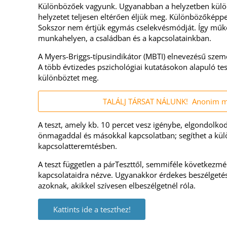
Különbözőek vagyunk. Ugyanabban a helyzetben külö
helyzetet teljesen eltérően éljük meg. Különbözőképp
Sokszor nem értjük egymás cselekvésmódját. Így műkö
munkahelyen, a családban és a kapcsolatainkban.
A Myers-Briggs-típusindikátor (MBTI) elnevezésű szemé
A több évtizedes pszichológiai kutatásokon alapuló te
különböztet meg.
TALÁLJ TÁRSAT NÁLUNK! Anonim m
A teszt, amely kb. 10 percet vesz igénybe, elgondolko
önmagaddal és másokkal kapcsolatban; segíthet a kül
kapcsolatteremtésben.
A teszt független a párTeszttől, semmiféle következm
kapcsolataidra nézve. Ugyanakkor érdekes beszélgeté
azoknak, akikkel szívesen elbeszélgetnél róla.
Kattints ide a teszthez!