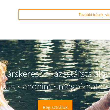
.
További írások, vi
Társkereső. Házastárstaláló.
likus • anonim • megbízható • 
Regisztrálok