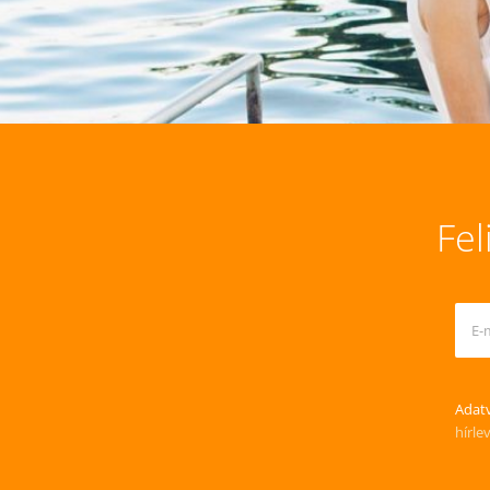
Fel
Adatv
hírle