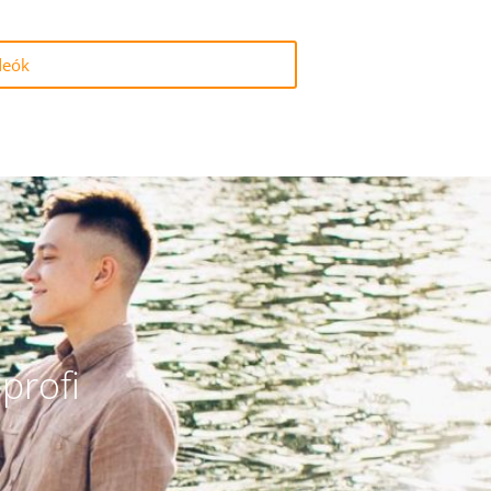
deók
profi