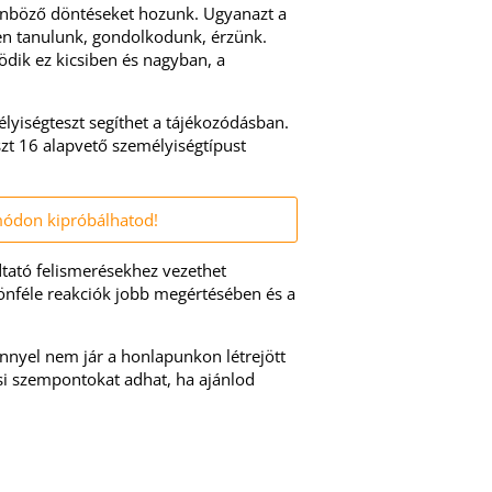
nböző döntéseket hozunk. Ugyanazt a
en tanulunk, gondolkodunk, érzünk.
dik ez kicsiben és nagyban, a
lyiségteszt segíthet a tájékozódásban.
szt 16 alapvető személyiségtípust
ódon kipróbálhatod!
dtató felismerésekhez vezethet
önféle reakciók jobb megértésében és a
énnyel nem jár a honlapunkon létrejött
si szempontokat adhat, ha ajánlod