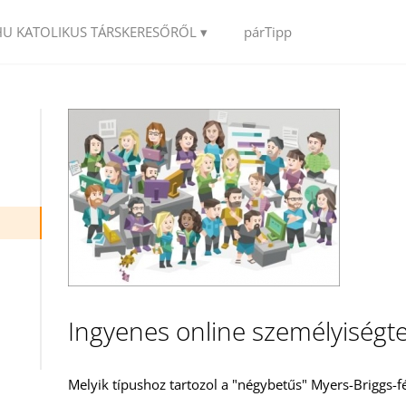
HU KATOLIKUS TÁRSKERESŐRŐL ▾
párTipp
Ingyenes online személyiségte
Melyik típushoz tartozol a "négybetűs" Myers-Briggs-f