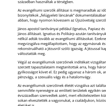
században használtak a térségben.
Az evangéliumi szerzők állításai is megmaradtak az id
bizonyítékok „felügyeleti láncának” dokumentálásában 
abban, hogy nyomon kövessem az Újszövetség szerzőin
János apostol tanítványai például (Ignatius, Papiasz és 
János állításait. Ignatius és Polikárp azután tanítvány
nélkül adták tovább az evangéliumi állításokat. Ezekne
megvizsgálva megállapítottam, hogy az egymásnak és a
rekonstruálható a Jézusról szóló igazság. A Jézussal 
változtatták meg.
Végül az evangéliumok szerzőinek indítékait vizsgált
szerzett tapasztalataim megtanítottak arra, hogy háro
gyilkosságot követ el. Ez pedig ugyanaz a három ok, 
pénzvágy, a szexuális vágy és a hatalomvágy.
Az evangéliumok szerzőinek életét vizsgálva azt talál
semmiféle nyereségre az említett területek egyikén s
évszázadban szenvedtek azért, mert elkötelezetten kiál
sokan elvesztették a vagyonukat, a családjukon, közöss
életüket is.