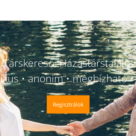
Társkereső. Házastárstaláló.
likus • anonim • megbízható • 
Regisztrálok