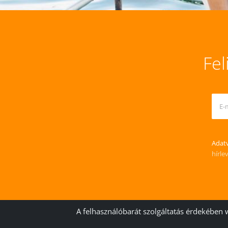
Fel
Adatv
hírle
A felhasználóbarát szolgáltatás érdekében 