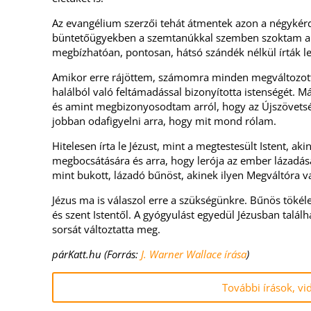
Az evangélium szerzői tehát átmentek azon a négykérd
büntetőügyekben a szemtanúkkal szemben szoktam al
megbízhatóan, pontosan, hátsó szándék nélkül írták le
Amikor erre rájöttem, számomra minden megváltozott.
halálból való feltámadással bizonyította istenségét. M
és amint megbizonyosodtam arról, hogy az Újszövetsé
jobban odafigyelni arra, hogy mit mond rólam.
Hitelesen írta le Jézust, mint a megtestesült Istent, a
megbocsátására és arra, hogy lerója az ember lázadásá
mint bukott, lázadó bűnöst, akinek ilyen Megváltóra v
Jézus ma is válaszol erre a szükségünkre. Bűnös tökél
és szent Istentől. A gyógyulást egyedül Jézusban találh
sorsát változtatta meg.
párKatt.hu (Forrás:
J. Warner Wallace írása
)
További írások, vi