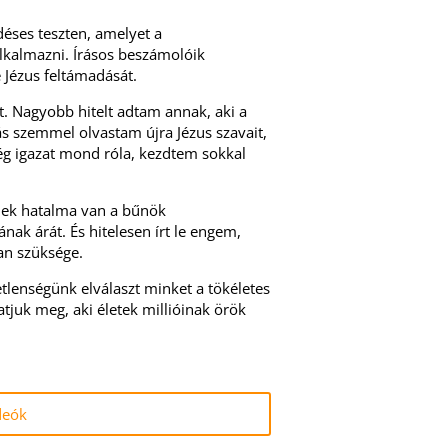
éses teszten, amelyet a
kalmazni. Írásos beszámolóik
 Jézus feltámadását.
 Nagyobb hitelt adtam annak, aki a
ás szemmel olvastam újra Jézus szavait,
g igazat mond róla, kezdtem sokkal
kinek hatalma van a bűnök
nak árát. És hitelesen írt le engem,
an szüksége.
etlenségünk elválaszt minket a tökéletes
atjuk meg, aki életek millióinak örök
deók