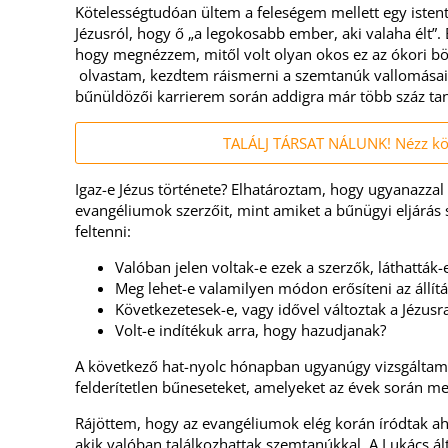
Kötelességtudóan ültem a feleségem mellett egy istent
Jézusról, hogy ő „a legokosabb ember, aki valaha élt”. E
hogy megnézzem, mitől volt olyan okos ez az ókori b
olvastam, kezdtem ráismerni a szemtanúk vallomásain
bűnüldözői karrierem során addigra már több száz tan
TALÁLJ TÁRSAT NÁLUNK! Nézz körü
Igaz-e Jézus története? Elhatároztam, hogy ugyanazzal
evangéliumok szerzőit, mint amiket a bűnügyi eljárá
feltenni:
Valóban jelen voltak-e ezek a szerzők, láthatták-e,
Meg lehet-e valamilyen módon erősíteni az állítá
Következetesek-e, vagy idővel változtak a Jézusr
Volt-e indítékuk arra, hogy hazudjanak?
A következő hat-nyolc hónapban ugyanúgy vizsgáltam J
felderítetlen bűneseteket, amelyeket az évek során m
Rájöttem, hogy az evangéliumok elég korán íródtak ah
akik valóban találkozhattak szemtanúkkal. A Lukács ált