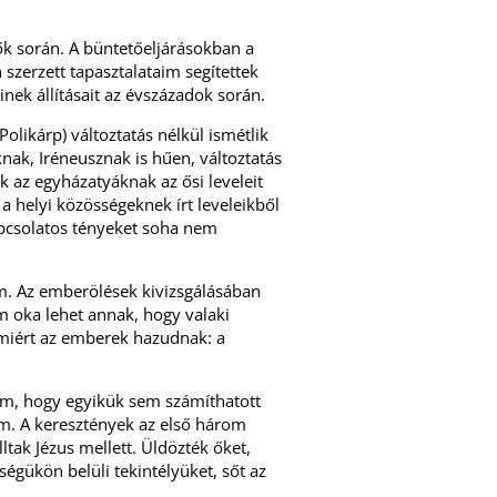
ők során. A büntetőeljárásokban a
szerzett tapasztalataim segítettek
ek állításait az évszázadok során.
Polikárp) változtatás nélkül ismétlik
uknak, Iréneusznak is hűen, változtatás
k az egyházatyáknak az ősi leveleit
 helyi közösségeknek írt leveleikből
kapcsolatos tényeket soha nem
am. Az emberölések kivizsgálásában
m oka lehet annak, hogy valaki
amiért az emberek hazudnak: a
tam, hogy egyikük sem számíthatott
em. A keresztények az első három
ltak Jézus mellett. Üldözték őket,
égükön belüli tekintélyüket, sőt az