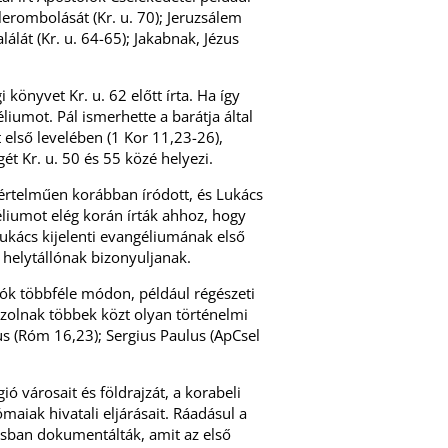
rombolását (Kr. u. 70); Jeruzsálem
álát (Kr. u. 64-65); Jakabnak, Jézus
 könyvet Kr. u. 62 előtt írta. Ha így
liumot. Pál ismerhette a barátja által
t első levelében (1 Kor 11,23-26),
ét Kr. u. 50 és 55 közé helyezi.
értelműen korábban íródott, és Lukács
éliumot elég korán írták ahhoz, hogy
ukács kijelenti evangéliumának első
 helytállónak bizonyuljanak.
ók többféle módon, például régészeti
azolnak többek közt olyan történelmi
us (Róm 16,23); Sergius Paulus (ApCsel
ó városait és földrajzát, a korabeli
ómaiak hivatali eljárásait. Ráadásul a
ásban dokumentálták, amit az első