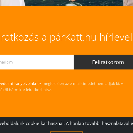
iratkozás a párKatt.hu hírleve
édelmi irányelveinknek
megfelelően az e-mail címedet nem adjuk ki. A
vélről bármikor leiratkozhatsz.
weboldalunk cookie-kat használ. A honlap további használatával 