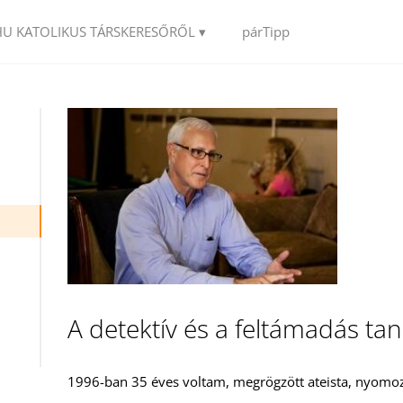
HU KATOLIKUS TÁRSKERESŐRŐL ▾
párTipp
A detektív és a feltámadás tan
1996-ban 35 éves voltam, megrögzött ateista, nyomoz