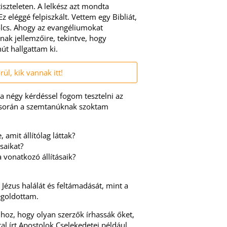
iszteleten. A lelkész azt mondta
z eléggé felpiszkált. Vettem egy Bibliát,
ölcs. Ahogy az evangéliumokat
ak jellemzőire, tekintve, hogy
út hallgattam ki.
l, kik vannak itt!
 a négy kérdéssel fogom tesztelni az
s során a szemtanúknak szoktam
 amit állítólag láttak?
saikat?
a vonatkozó állításaik?
ézus halálát és feltámadását, mint a
egoldottam.
hoz, hogy olyan szerzők írhassák őket,
al írt Apostolok Cselekedetei például