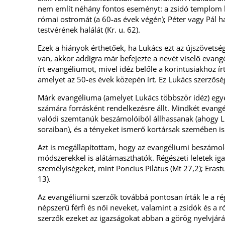
nem említ néhány fontos eseményt: a zsidó templom le
római ostromát (a 60-as évek végén); Péter vagy Pál hal
testvérének halálát (Kr. u. 62).
Ezek a hiányok érthetőek, ha Lukács ezt az újszövetségi
van, akkor addigra már befejezte a nevét viselő evangé
írt evangéliumot, mivel idéz belőle a korintusiakhoz ír
amelyet az 50-es évek közepén írt. Ez Lukács szerzőség
Márk evangéliuma (amelyet Lukács többször idéz) egy
számára forrásként rendelkezésre állt. Mindkét evang
valódi szemtanúk beszámolóiból állhassanak (ahogy L
soraiban), és a tényeket ismerő kortársak szemében is
Azt is megállapítottam, hogy az evangéliumi beszámol
módszerekkel is alátámaszthatók. Régészeti leletek ig
személyiségeket, mint Poncius Pilátus (Mt 27,2); Erast
13).
Az evangéliumi szerzők továbbá pontosan írták le a régi
népszerű férfi és női neveket, valamint a zsidók és a r
szerzők ezeket az igazságokat abban a görög nyelvjár