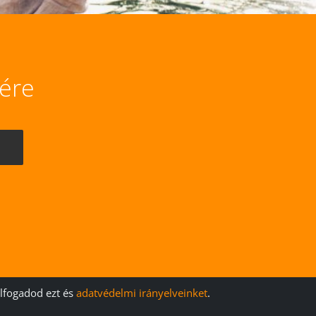
lére
elfogadod ezt és
adatvédelmi irányelveinket
.