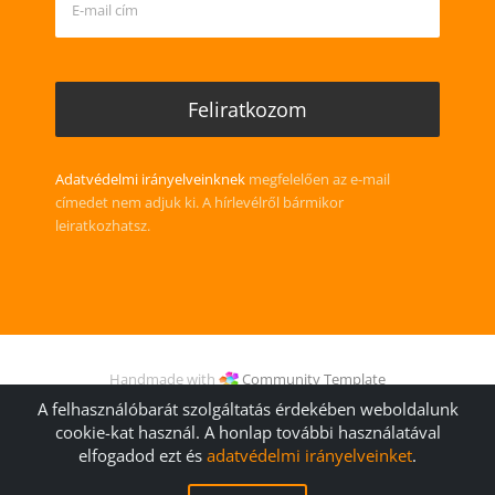
Adatvédelmi irányelveinknek
megfelelően az e-mail
címedet nem adjuk ki. A hírlevélről bármikor
leiratkozhatsz.
Handmade with
Community Template
© 2006 (
kathTreff
) -2026 Gudrun Kugler
A felhasználóbarát szolgáltatás érdekében weboldalunk
cookie-kat használ. A honlap további használatával
elfogadod ezt és
adatvédelmi irányelveinket
.
Általános Szerződési Feltételek
Impresszum
Kapcsolat