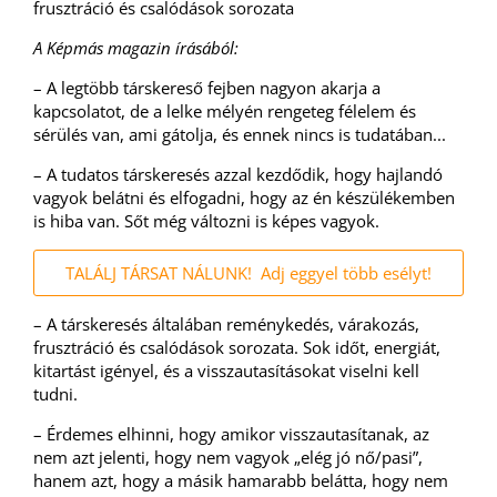
frusztráció és csalódások sorozata
A Képmás magazin írásából:
– A legtöbb társkereső fejben nagyon akarja a
kapcsolatot, de a lelke mélyén rengeteg félelem és
sérülés van, ami gátolja, és ennek nincs is tudatában...
– A tudatos társkeresés azzal kezdődik, hogy hajlandó
vagyok belátni és elfogadni, hogy az én készülékemben
is hiba van. Sőt még változni is képes vagyok.
TALÁLJ TÁRSAT NÁLUNK! Adj eggyel több esélyt!
– A társkeresés általában reménykedés, várakozás,
frusztráció és csalódások sorozata. Sok időt, energiát,
kitartást igényel, és a visszautasításokat viselni kell
tudni.
– Érdemes elhinni, hogy amikor visszautasítanak, az
nem azt jelenti, hogy nem vagyok „elég jó nő/pasi”,
hanem azt, hogy a másik hamarabb belátta, hogy nem