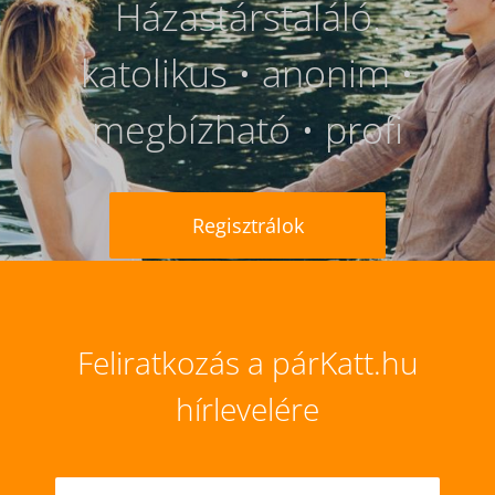
Házastárstaláló.
katolikus • anonim •
megbízható • profi
Regisztrálok
Feliratkozás a párKatt.hu
hírlevelére