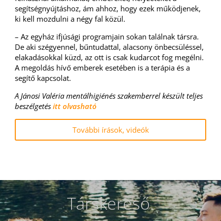
segítségnyújtáshoz, ám ahhoz, hogy ezek működjenek,
ki kell mozdulni a négy fal közül.
– Az egyház ifjúsági programjain sokan találnak társra.
De aki szégyennel, bűntudattal, alacsony önbecsüléssel,
elakadásokkal küzd, az ott is csak kudarcot fog megélni.
A megoldás hívő emberek esetében is a terápia és a
segítő kapcsolat.
A Jánosi Valéria mentálhigiénés szakemberrel készült teljes
beszélgetés
itt olvasható
További írások, videók
Társkereső.