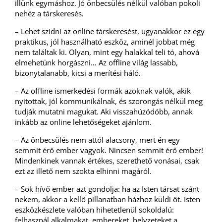
illünk egymáshoz. Jó önbecsülés nélkül valóban pokoli
nehéz a társkeresés.
– Lehet szidni az online társkeresést, ugyanakkor ez egy
praktikus, jól használható eszköz, aminél jobbat még
nem találtak ki. Olyan, mint egy halakkal teli tó, ahová
elmehetünk horgászni… Az offline világ lassabb,
bizonytalanabb, kicsi a merítési háló.
– Az offline ismerkedési formák azoknak valók, akik
nyitottak, jól kommunikálnak, és szorongás nélkül meg
tudják mutatni magukat. Aki visszahúzódóbb, annak
inkább az online lehetőségeket ajánlom.
– Az önbecsülés nem attól alacsony, mert én egy
semmit érő ember vagyok. Nincsen semmit érő ember!
Mindenkinek vannak értékes, szerethető vonásai, csak
ezt az illető nem szokta elhinni magáról.
– Sok hívő ember azt gondolja: ha az Isten társat szánt
nekem, akkor a kellő pillanatban házhoz küldi őt. Isten
eszközkészlete valóban hihetetlenül sokoldalú:
felhasznál alkalmakat, embereket, helyzeteket a