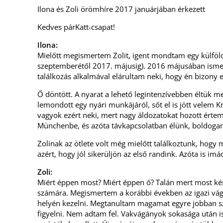
Ilona és Zoli örömhíre 2017 januárjában érkezett
Kedves párKatt-csapat!
Ilona:
Mielőtt megismertem Zolit, igent mondtam egy külföld
szeptemberétől 2017. májusig). 2016 májusában isme
találkozás alkalmával elárultam neki, hogy én bizony
Ő döntött. A nyarat a lehető legintenzívebben éltük m
lemondott egy nyári munkájáról, sőt el is jött velem K
vagyok ezért neki, mert nagy áldozatokat hozott érte
Münchenbe, és azóta távkapcsolatban élünk, boldogan!
Zolinak az ötlete volt még mielőtt találkoztunk, hog
azért, hogy jól sikerüljön az első randink. Azóta is 
Zoli:
Miért éppen most? Miért éppen ő? Talán mert most kés
számára. Megismertem a korábbi években az igazi vág
helyén kezelni. Megtanultam magamat egyre jobban sz
figyelni. Nem adtam fel. Vakvágányok sokasága után is