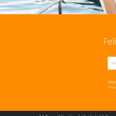
Fel
Adatv
hírle