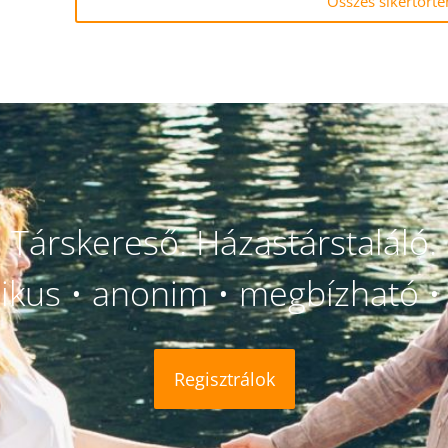
Összes sikertörté
Társkereső. Házastárstaláló.
likus • anonim • megbízható • 
Regisztrálok