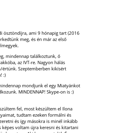
i ösztöndíjra, ami 9 hónapig tart (2016
rkedtünk meg, és én már az első
 elmegyek.
eg, mindennap találkoztunk, ő
rakkóba, az IVT-re. Nagyon hálás
m/értünk. Szeptemberben kikísért
 :)
y mindennap mondjunk el egy Miatyánkot
imádkozunk. MINDENNAP! Skype-on is :)
zültem fel, most készültem el Ilona
yaimat, tudtam ezeken formálni és
eretni és így másokra is minél inkább
 képes voltam újra keresni és kitartani