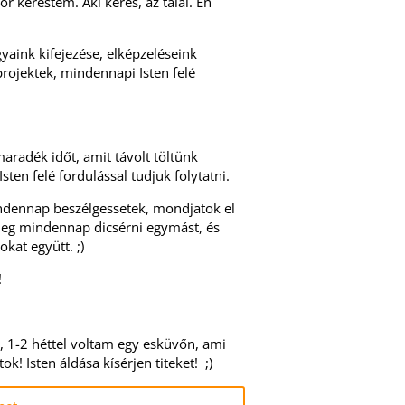
ör kerestem. Aki keres, az talál. Én
yaink kifejezése, elképzeléseink
projektek, mindennapi Isten felé
aradék időt, amit távolt töltünk
sten felé fordulással tudjuk folytatni.
indennap beszélgessetek, mondjatok el
eg mindennap dicsérni egymást, és
kat együtt. ;)
!
, 1-2 héttel voltam egy esküvőn, ami
! Isten áldása kísérjen titeket! ;)