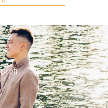
net
profi