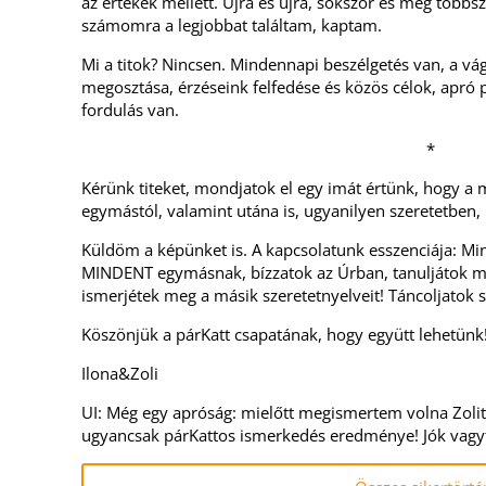
az értékek mellett. Újra és újra, sokszor és még többsz
számomra a legjobbat találtam, kaptam.
Mi a titok? Nincsen. Mindennapi beszélgetés van, a vág
megosztása, érzéseink felfedése és közös célok, apró 
fordulás van.
*
Kérünk titeket, mondjatok el egy imát értünk, hogy a m
egymástól, valamint utána is, ugyanilyen szeretetben, I
Küldöm a képünket is. A kapcsolatunk esszenciája: M
MINDENT egymásnak, bízzatok az Úrban, tanuljátok m
ismerjétek meg a másik szeretetnyelveit! Táncoljatok so
Köszönjük a párKatt csapatának, hogy együtt lehetünk
Ilona&Zoli
UI: Még egy apróság: mielőtt megismertem volna Zolit
ugyancsak párKattos ismerkedés eredménye! Jók vagytok