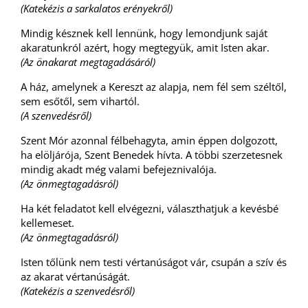
(Katekézis a sarkalatos erényekről)
Mindig késznek kell lennünk, hogy lemondjunk saját
akaratunkról azért, hogy megtegyük, amit Isten akar.
(Az önakarat megtagadásáról)
A ház, amelynek a Kereszt az alapja, nem fél sem széltől,
sem esőtől, sem vihartól.
(A szenvedésről)
Szent Mór azonnal félbehagyta, amin éppen dolgozott,
ha elöljárója, Szent Benedek hívta. A többi szerzetesnek
mindig akadt még valami befejeznivalója.
(Az önmegtagadásról)
Ha két feladatot kell elvégezni, választhatjuk a kevésbé
kellemeset.
(Az önmegtagadásról)
Isten tőlünk nem testi vértanúságot vár, csupán a szív és
az akarat vértanúságát.
(Katekézis a szenvedésről)