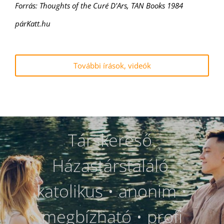
Forrás: Thoughts of the Curé D'Ars, TAN Books 1984
párKatt.hu
További írások, videók
Társkereső.
Házastárstaláló.
katolikus • anonim •
megbízható • profi