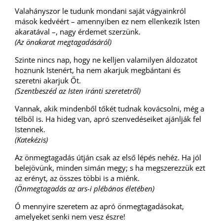
Valahányszor le tudunk mondani saját vágyainkról
mások kedvéért – amennyiben ez nem ellenkezik Isten
akaratával –, nagy érdemet szerzünk.
(Az önakarat megtagadásáról)
Szinte nincs nap, hogy ne kelljen valamilyen áldozatot
hoznunk Istenért, ha nem akarjuk megbántani és
szeretni akarjuk Őt.
(Szentbeszéd az Isten iránti szeretetről)
Vannak, akik mindenből tőkét tudnak kovácsolni, még a
télből is. Ha hideg van, apró szenvedéseiket ajánlják fel
Istennek.
(Katekézis)
Az önmegtagadás útján csak az első lépés nehéz. Ha jól
belejövünk, minden simán megy; s ha megszerezzük ezt
az erényt, az összes többi is a miénk.
(Önmegtagadás az ars-i plébános életében)
Ó mennyire szeretem az apró önmegtagadásokat,
amelyeket senki nem vesz észre!