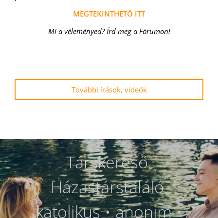
MEGTEKINTHETŐ ITT
Mi a véleményed? Írd meg a Fórumon!
.
.
.
.
.
.
.
.
.
.
.
.
További írások, videók
Társkereső.
Házastárstaláló.
katolikus • anonim •