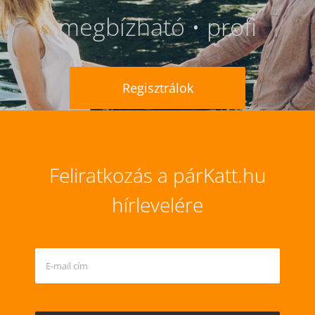
megbízható • profi
Regisztrálok
Feliratkozás a párKatt.hu
hírlevelére