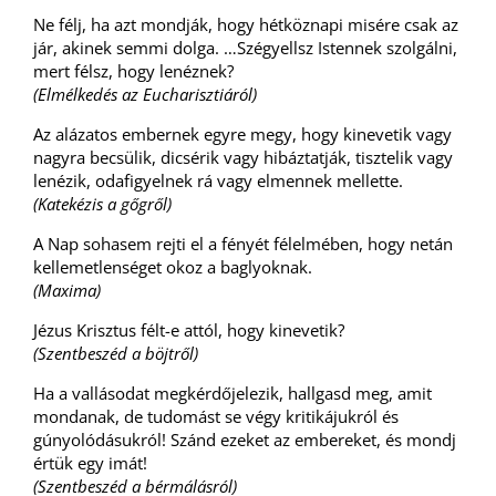
Ne félj, ha azt mondják, hogy hétköznapi misére csak az
jár, akinek semmi dolga. …Szégyellsz Istennek szolgálni,
mert félsz, hogy lenéznek?
(Elmélkedés az Eucharisztiáról)
Az alázatos embernek egyre megy, hogy kinevetik vagy
nagyra becsülik, dicsérik vagy hibáztatják, tisztelik vagy
lenézik, odafigyelnek rá vagy elmennek mellette.
(Katekézis a gőgről)
A Nap sohasem rejti el a fényét félelmében, hogy netán
kellemetlenséget okoz a baglyoknak.
(Maxima)
Jézus Krisztus félt-e attól, hogy kinevetik?
(Szentbeszéd a böjtről)
Ha a vallásodat megkérdőjelezik, hallgasd meg, amit
mondanak, de tudomást se végy kritikájukról és
gúnyolódásukról! Szánd ezeket az embereket, és mondj
értük egy imát!
(Szentbeszéd a bérmálásról)