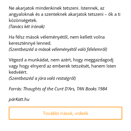
Ne akarjatok mindenkinek tetszeni. Istennek, az
angyaloknak és a szenteknek akarjatok tetszeni – ők a ti
közönségetek.
(Tanács két írónak)
Ha félsz mások véleményétől, nem kellett volna
kereszténnyé lenned.
(Szentbeszéd a mások véleményétől való félelemről)
Végezd a munkádat, nem azért, hogy meggazdagodj
vagy hogy elnyerd az emberek tetszését, hanem Isten
kedvéért.
(Szentbeszéd a jóra való restségről)
Forrás: Thoughts of the Curé D’Ars, TAN Books 1984
párKatt.hu
További írások, videók