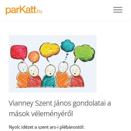
BELÉPÉS
Vianney Szent János gondolatai a
mások véleményéről
REGISZTRÁLOK
Nyolc idézet a szent ars-i plébánostól: