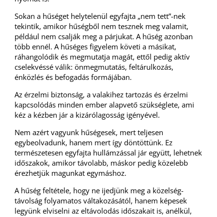
Sokan a hűséget helytelenül egyfajta „nem tett”-nek
tekintik, amikor hűségből nem tesznek meg valamit,
például nem csalják meg a párjukat. A hűség azonban
több ennél. A hűséges figyelem követi a másikat,
ráhangolódik és megmutatja magát, ettől pedig aktív
cselekvéssé válik: önmegmutatás, feltárulkozás,
énközlés és befogadás formájában.
Az érzelmi biztonság, a valakihez tartozás és érzelmi
kapcsolódás minden ember alapvető szükséglete, ami
kéz a kézben jár a kizárólagosság igényével.
Nem azért vagyunk hűségesek, mert teljesen
egybeolvadunk, hanem mert így döntöttünk. Ez
természetesen egyfajta hullámzással jár együtt, lehetnek
időszakok, amikor távolabb, máskor pedig közelebb
érezhetjük magunkat egymáshoz.
A hűség feltétele, hogy ne ijedjünk meg a közelség-
távolság folyamatos váltakozásától, hanem képesek
legyünk elviselni az eltávolodás időszakait is, anélkül,