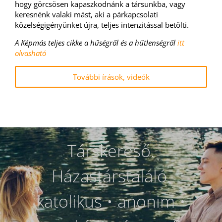
hogy görcsösen kapaszkodnánk a társunkba, vagy
keresnénk valaki mást, aki a párkapcsolati
közelségigényünket újra, teljes intenzitással betölti.
A Képmás teljes cikke a hűségről és a hűtlenségről
itt
olvasható
További írások, videók
Társkereső.
Házastárstaláló.
katolikus • anonim •