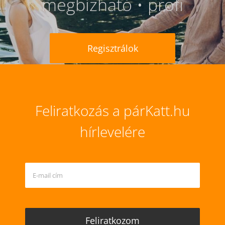
megbízható • profi
Regisztrálok
Feliratkozás a párKatt.hu
hírlevelére