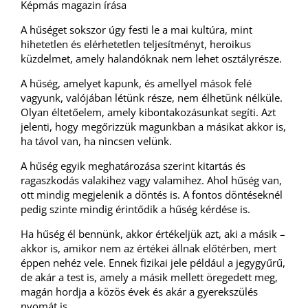
Képmás magazin írása
A hűséget sokszor úgy festi le a mai kultúra, mint
hihetetlen és elérhetetlen teljesítményt, heroikus
küzdelmet, amely halandóknak nem lehet osztályrésze.
A hűség, amelyet kapunk, és amellyel mások felé
vagyunk, valójában létünk része, nem élhetünk nélküle.
Olyan éltetőelem, amely kibontakozásunkat segíti. Azt
jelenti, hogy megőrizzük magunkban a másikat akkor is,
ha távol van, ha nincsen velünk.
A hűség egyik meghatározása szerint kitartás és
ragaszkodás valakihez vagy valamihez. Ahol hűség van,
ott mindig megjelenik a döntés is. A fontos döntéseknél
pedig szinte mindig érintődik a hűség kérdése is.
Ha hűség él bennünk, akkor értékeljük azt, aki a másik –
akkor is, amikor nem az értékei állnak előtérben, mert
éppen nehéz vele. Ennek fizikai jele például a jegygyűrű,
de akár a test is, amely a másik mellett öregedett meg,
magán hordja a közös évek és akár a gyerekszülés
nyomát is.