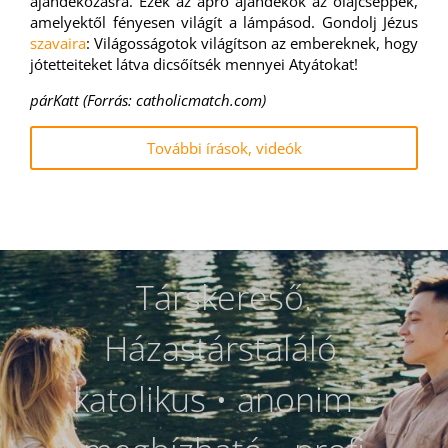
ajándékozásra. Ezek az apró ajándékok az olajcseppek,
amelyektől fényesen világít a lámpásod. Gondolj Jézus
szavaira
: Világosságotok világítson az embereknek, hogy
jótetteiteket látva dicsőítsék mennyei Atyátokat!
párKatt (Forrás: catholicmatch.com)
További írások, videók
Társkereső.
Házastárstaláló.
katolikus • anonim •