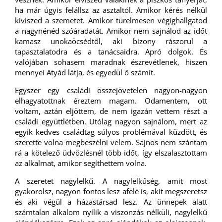
ha már úgyis felállsz az asztaltól. Amikor kérés nélkül
kiviszed a szemetet. Amikor türelmesen végighallgatod
a nagynénéd szóáradatát. Amikor nem sajnálod az időt
kamasz unokaöcsédtől, aki bizony rászorul a
tapasztalatodra és a tanácsaidra. Apró dolgok. És
valójában sohasem maradnak észrevétlenek, hiszen
mennyei Atyád látja, és egyedül ő számít.
Egyszer egy családi összejövetelen nagyon-nagyon
elhagyatottnak éreztem magam. Odamentem, ott
voltam, aztán eljöttem, de nem igazán vettem részt a
családi együttlétben. Utólag nagyon sajnálom, mert az
egyik kedves családtag súlyos problémával küzdött, és
szerette volna megbeszélni velem. Sajnos nem szántam
rá a kötelező üdvözlésnél több időt, így elszalasztottam
az alkalmat, amikor segíthettem volna.
A szeretet nagylelkű. A nagylelkűség, amit most
gyakorolsz, nagyon fontos lesz afelé is, akit megszeretsz
és aki végül a házastársad lesz. Az ünnepek alatt
számtalan alkalom nyílik a viszonzás nélküli, nagylelkű