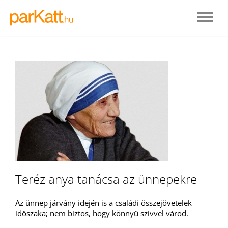
BELÉPÉS
Teréz anya tanácsa az ünnepekre
REGISZTRÁLOK
Az ünnep járvány idején is a családi összejövetelek
időszaka; nem biztos, hogy könnyű szívvel várod.