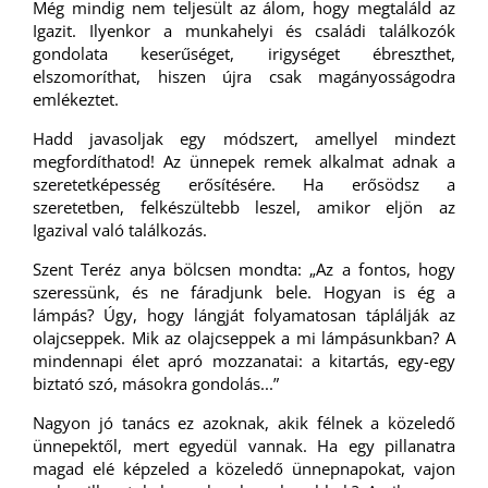
Még mindig nem teljesült az álom, hogy megtaláld az
Igazit. Ilyenkor a munkahelyi és családi találkozók
gondolata keserűséget, irigységet ébreszthet,
elszomoríthat, hiszen újra csak magányosságodra
emlékeztet.
Hadd javasoljak egy módszert, amellyel mindezt
megfordíthatod! Az ünnepek remek alkalmat adnak a
szeretetképesség erősítésére. Ha erősödsz a
szeretetben, felkészültebb leszel, amikor eljön az
Igazival való találkozás.
Szent Teréz anya bölcsen mondta: „Az a fontos, hogy
szeressünk, és ne fáradjunk bele. Hogyan is ég a
lámpás? Úgy, hogy lángját folyamatosan táplálják az
olajcseppek. Mik az olajcseppek a mi lámpásunkban? A
mindennapi élet apró mozzanatai: a kitartás, egy-egy
biztató szó, másokra gondolás...”
Nagyon jó tanács ez azoknak, akik félnek a közeledő
ünnepektől, mert egyedül vannak. Ha egy pillanatra
magad elé képzeled a közeledő ünnepnapokat, vajon