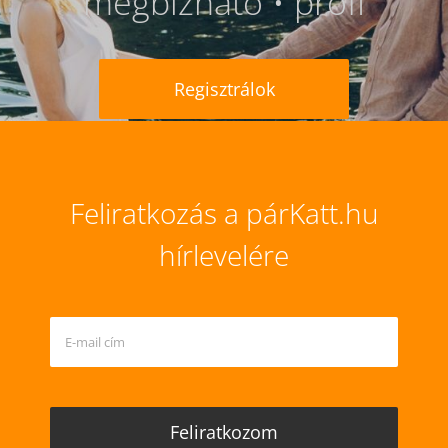
megbízható • profi
Regisztrálok
Feliratkozás a párKatt.hu
hírlevelére