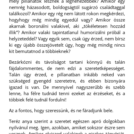
mely pillanatok lesznek a legnehezebbek? Amikor egy
nemrég házasodott, boldogságtól sugárzó családtaggal
találkozol? Amikor egy rég nem látott rokon megkérdezi,
hogyhogy még mindig egyedül vagy? Amikor össze
akarnak boronálni valakivel, aki „tökéletesen hozzád
illik”? Amikor valaki tapintatlanul humorizálni próbál a
helyzeteddel? Vagy egyik sem, csak úgy érzed, nem bírsz
ki egy újabb összejövetelt úgy, hogy még mindig nincs
kit bemutatnod a többieknek?
Bezárkózni és távolságot tartani könnyű és talán
fájdalommentes, de nem edzi a szeretetképességet.
Talán úgy érzed, e pillanatban inkább neked van
szükséged gyengéd szeretetre, és ebben bizonyára
igazad is van. De mennyivel nagyszerűbb és szebb
lenne, ha félre tudnád tenni ezeket az érzéseket, és a
többiek felé tudnál fordulni!
Az a fontos, hogy szeressünk, és ne fáradjunk bele.
Teréz anya szerint a szeretet egészen apró dolgokban
nyilvánul meg. Igen, azokban, amiket sokszor észre sem
vesznek. Amikor elviszed valakinek a piszkos tányérját,