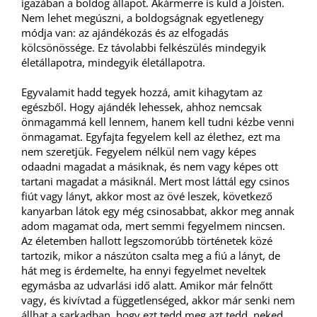
igazában a boldog állapot. Akármerre is küld a Jóisten.
Nem lehet megúszni, a boldogságnak egyetlenegy
módja van: az ajándékozás és az elfogadás
kölcsönössége. Ez távolabbi felkészülés mindegyik
életállapotra, mindegyik életállapotra.
Egyvalamit hadd tegyek hozzá, amit kihagytam az
egészből. Hogy ajándék lehessek, ahhoz nemcsak
önmagammá kell lennem, hanem kell tudni kézbe venni
önmagamat. Egyfajta fegyelem kell az élethez, ezt ma
nem szeretjük. Fegyelem nélkül nem vagy képes
odaadni magadat a másiknak, és nem vagy képes ott
tartani magadat a másiknál. Mert most láttál egy csinos
fiút vagy lányt, akkor most az övé leszek, következő
kanyarban látok egy még csinosabbat, akkor meg annak
adom magamat oda, mert semmi fegyelmem nincsen.
Az életemben hallott legszomorúbb történetek közé
tartozik, mikor a nászúton csalta meg a fiú a lányt, de
hát meg is érdemelte, ha ennyi fegyelmet neveltek
egymásba az udvarlási idő alatt. Amikor már felnőtt
vagy, és kivívtad a függetlenséged, akkor már senki nem
állhat a sarkadban, hogy ezt tedd meg azt tedd, neked