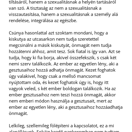
tiltásáról, hanem a szexualitásnak a helyén tartásáról
van szó. A tisztaság az nem a szexualitásnak a
visszautasítása, hanem a szexualitásnak a személy alá
rendelése, integrálása az egészbe.
Csúnya hasonlattal azt szoktam mondani, hogy a
kiskutya az utcasarkon nem tudja szeretettel
megcsinálni a másik kiskutyát, önmagát nem tudja
hozzátenni ahhoz, amit tesz. Sok fiatal is így van. Azt se
tudja, hogy ki fia borja, akivel összefekszik, s csak két
nemi szerv találkozik. Az ember az egyetlen lény, aki a
gesztusaihoz hozzá adhatja önmagát. Kezet foghatok
úgy valakivel, hogy csak a mellső mancsomat
nyújtottam oda, és kezet foghatok úgy is, hogy itt
vagyok veled, s két ember boldogan találkozik. Ha az
ember gesztusaihoz nem teszi hozzá önmagát, akkor
nem emberi módon használja a gesztusait, mert az
ember az egyetlen lény, aki a gesztusaihoz hozzáadhatja
önmagát.
Lelkileg, szellemileg fölépíteni a kapcsolatot, ez a mi
alapállásunk. Sokáig kezdő papkoromban nem tudtam