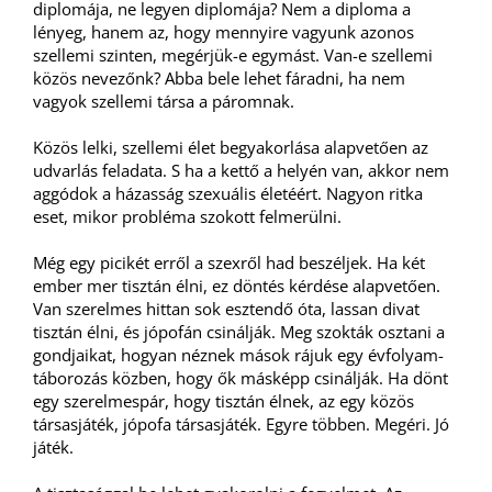
diplomája, ne legyen diplomája? Nem a diploma a
lényeg, hanem az, hogy mennyire vagyunk azonos
szellemi szinten, megérjük-e egymást. Van-e szellemi
közös nevezőnk? Abba bele lehet fáradni, ha nem
vagyok szellemi társa a páromnak.
Közös lelki, szellemi élet begyakorlása alapvetően az
udvarlás feladata. S ha a kettő a helyén van, akkor nem
aggódok a házasság szexuális életéért. Nagyon ritka
eset, mikor probléma szokott felmerülni.
Még egy picikét erről a szexről had beszéljek. Ha két
ember mer tisztán élni, ez döntés kérdése alapvetően.
Van szerelmes hittan sok esztendő óta, lassan divat
tisztán élni, és jópofán csinálják. Meg szokták osztani a
gondjaikat, hogyan néznek mások rájuk egy évfolyam-
táborozás közben, hogy ők másképp csinálják. Ha dönt
egy szerelmespár, hogy tisztán élnek, az egy közös
társasjáték, jópofa társasjáték. Egyre többen. Megéri. Jó
játék.