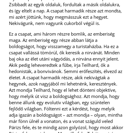
Zsibbadt az egyik oldaluk, fordultak a másik oldalukra,
és így eltelt a nap. A csapat harmadik része azt mondta,
mi azért jöttünk, hogy megmásszuk ezt a hegyet.
Nekivágunk, nem vagyunk cukorból végül is.
Ez a csapat, ami három részre bomlik, az emberiség
maga. Az emberiség egy része abban látja a
boldogságot, hogy visszamegy a turistaházba. Ha ez a
csapat vallássá tömörül, ők keresik a nirvánát. Minden
baj oka az élet utáni vágyódás, a nirvána ennyit jelent.
Akik pedig leheveredtek a fűbe, írja Teilhard, ők a
hedonisták, a bonvivánok. Semmi erőfeszítés, élvezd az
életet. A csapat harmadik része, akik nekivágtak a
hegynek, azok nagyjából mi lehetnénk, keresztények.
Azt mondja Teilhard, hogy el lehet dönteni objektíve,
hogy melyik út visz a boldogsághoz. Azt mondja, hogy
benne állunk egy evolutív világban, egy szüntelen
fejlődő világban. Föltenni ezt a kérdést, hogy melyik
adja igazán a boldogságot – azt mondja – olyan, mintha
már fönn ülnél a vonaton, és a vonat száguld veled
Párizs fele, és te mindig azon golyózol, hogy most akkor