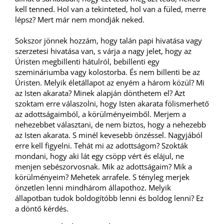
kell tenned. Hol van a tekinteted, hol van a füled, merre
lépsz? Mert már nem mondják neked.
Sokszor jönnek hozzám, hogy talán papi hivatása vagy
szerzetesi hivatása van, s várja a nagy jelet, hogy az
Úristen megbillenti hátulról, bebillenti egy
szemináriumba vagy kolostorba. És nem billenti be az
Úristen. Melyik életállapot az enyém a három közül? Mi
az Isten akarata? Minek alapján dönthetem el? Azt
szoktam erre válaszolni, hogy Isten akarata fölismerhető
az adottságaimból, a körülményeimből. Merjem a
nehezebbet választani, de nem biztos, hogy a nehezebb
az Isten akarata. S minél kevesebb önzéssel. Nagyjából
erre kell figyelni. Tehát mi az adottságom? Szokták
mondani, hogy aki lát egy csöpp vért és elájul, ne
menjen sebészorvosnak. Mik az adottságaim? Mik a
körülményeim? Mehetek arrafele. S tényleg merjek
önzetlen lenni mindhárom állapothoz. Melyik
állapotban tudok boldogítóbb lenni és boldog lenni? Ez
a döntő kérdés.