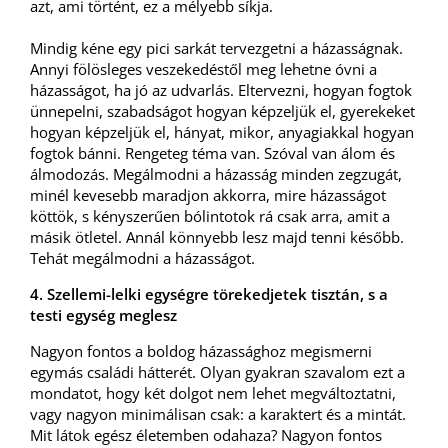
azt, ami történt, ez a mélyebb síkja.
Mindig kéne egy pici sarkát tervezgetni a házasságnak.
Annyi fölösleges veszekedéstől meg lehetne óvni a
házasságot, ha jó az udvarlás. Eltervezni, hogyan fogtok
ünnepelni, szabadságot hogyan képzeljük el, gyerekeket
hogyan képzeljük el, hányat, mikor, anyagiakkal hogyan
fogtok bánni. Rengeteg téma van. Szóval van álom és
álmodozás. Megálmodni a házasság minden zegzugát,
minél kevesebb maradjon akkorra, mire házasságot
köttök, s kényszerűen bólintotok rá csak arra, amit a
másik ötletel. Annál könnyebb lesz majd tenni később.
Tehát megálmodni a házasságot.
4. Szellemi-lelki egységre törekedjetek tisztán, s a
testi egység meglesz
Nagyon fontos a boldog házassághoz megismerni
egymás családi hátterét. Olyan gyakran szavalom ezt a
mondatot, hogy két dolgot nem lehet megváltoztatni,
vagy nagyon minimálisan csak: a karaktert és a mintát.
Mit látok egész életemben odahaza? Nagyon fontos