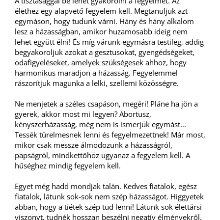
A tisztasággal be lehet gyakorolni a fegyelmet. Az
élethez egy alapvető fegyelem kell. Megtanuljuk azt
egymáson, hogy tudunk várni. Hány és hány alkalom
lesz a házasságban, amikor huzamosabb ideig nem
lehet együtt élni! És míg várunk egymásra testileg, addig
begyakoroljuk azokat a gesztusokat, gyengédségeket,
odafigyeléseket, amelyek szükségesek ahhoz, hogy
harmonikus maradjon a házasság. Fegyelemmel
rászorítjuk magunka a lelki, szellemi közösségre.
Ne menjetek a széles csapáson, megéri! Pláne ha jön a
gyerek, akkor most mi legyen? Abortusz,
kényszerházasság, még nem is ismerjük egymást...
Tessék türelmesnek lenni és fegyelmezettnek! Már most,
mikor csak messze álmodozunk a házasságról,
papságról, mindkettőhöz ugyanaz a fegyelem kell. A
hűséghez mindig fegyelem kell.
Egyet még hadd mondjak talán. Kedves fiatalok, egész
fiatalok, látunk sok-sok nem szép házasságot. Higgyetek
abban, hogy a tiétek szép tud lenni! Látunk sok élettársi
viszonyt, tudnék hosszan beszélni negatív élményekről.