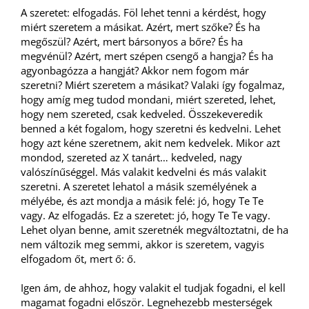
A szeretet: elfogadás. Föl lehet tenni a kérdést, hogy
miért szeretem a másikat. Azért, mert szőke? És ha
megőszül? Azért, mert bársonyos a bőre? És ha
megvénül? Azért, mert szépen csengő a hangja? És ha
agyonbagózza a hangját? Akkor nem fogom már
szeretni? Miért szeretem a másikat? Valaki így fogalmaz,
hogy amíg meg tudod mondani, miért szereted, lehet,
hogy nem szereted, csak kedveled. Összekeveredik
benned a két fogalom, hogy szeretni és kedvelni. Lehet
hogy azt kéne szeretnem, akit nem kedvelek. Mikor azt
mondod, szereted az X tanárt… kedveled, nagy
valószínűséggel. Más valakit kedvelni és más valakit
szeretni. A szeretet lehatol a másik személyének a
mélyébe, és azt mondja a másik felé: jó, hogy Te Te
vagy. Az elfogadás. Ez a szeretet: jó, hogy Te Te vagy.
Lehet olyan benne, amit szeretnék megváltoztatni, de ha
nem változik meg semmi, akkor is szeretem, vagyis
elfogadom őt, mert ő: ő.
Igen ám, de ahhoz, hogy valakit el tudjak fogadni, el kell
magamat fogadni először. Legnehezebb mesterségek