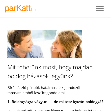
Mit tehetünk most, hogy majdan
boldog házasok legyünk?
BELÉPÉS
Bíró László püspök hatalmas lelkigondozói
tapasztalatából leszűrt gondolatai
REGISZTRÁLOK
1. Boldogságra vágyunk – de mi tesz igazán boldoggá?
Ilyen címet adtak nekem: Hogy majdan boldog házasok