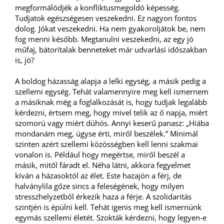
megformálódjék a konfliktusmegoldó képesség.
Tudjatok egészségesen veszekedni. Ez nagyon fontos
dolog. Jókat veszekedni. Ha nem gyakoroljátok be, nem
fog menni később. Megtanulni veszekedni, az egy jó
műfaj, bátorítalak benneteket már udvarlási időszakban
is, jó?
A boldog házasság alapja a lelki egység, a másik pedig a
szellemi egység. Tehát valamennyire meg kell ismernem
a másiknak még a foglalkozását is, hogy tudjak legalább
kérdezni, értsem meg, hogy mivel telik az ő napja, miért
szomorú vagy miért dühös. Annyi keserű panasz: „Hiába
mondanám meg, úgyse érti, miről beszélek.” Minimál
szinten azért szellemi közösségben kell lenni szakmai
vonalon is. Például hogy megértse, miről beszél a
másik, mitől fáradt el. Néha látni, akkora fegyelmet
kíván a házasoktól az élet. Este hazajön a férj, de
halványlila gőze sincs a feleségének, hogy milyen
stresszhelyzetből érkezik haza a férje. A szolidaritás
szintjén is épülni kell. Tehát igenis meg kell ismernünk
egymás szellemi életét. Szokták kérdezni, hogy legyen-e