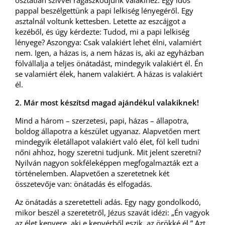
osztatlan szívvel ragaszkodjunk valakihez. Egy idős
pappal beszélgettünk a papi lelkiség lényegéről. Egy
asztalnál voltunk kettesben. Letette az eszcájgot a
kezéből, és úgy kérdezte: Tudod, mi a papi lelkiség
lényege? Aszongya: Csak valakiért lehet élni, valamiért
nem. Igen, a házas is, a nem házas is, aki az egyházban
fölvállalja a teljes önátadást, mindegyik valakiért él. Én
se valamiért élek, hanem valakiért. A házas is valakiért
él.
2. Már most készítsd magad ajándékul valakiknek!
Mind a három – szerzetesi, papi, házas – állapotra,
boldog állapotra a készület ugyanaz. Alapvetően mert
mindegyik életállapot valakiért való élet, föl kell tudni
nőni ahhoz, hogy szeretni tudjunk. Mit jelent szeretni?
Nyilván nagyon sokféleképpen megfogalmazták ezt a
történelemben. Alapvetően a szeretetnek két
összetevője van: önátadás és elfogadás.
Az önátadás a szeretetteli adás. Egy nagy gondolkodó,
mikor beszél a szeretetről, Jézus szavát idézi: „Én vagyok
az élet kenyere, aki e kenyérből eszik, az örökké él.” Azt