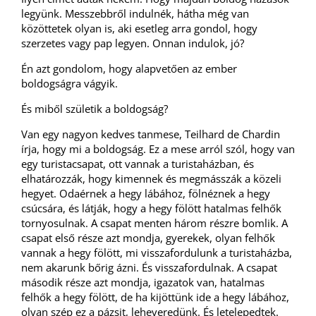
legyünk. Messzebbről indulnék, hátha még van
közöttetek olyan is, aki esetleg arra gondol, hogy
szerzetes vagy pap legyen. Onnan indulok, jó?
Én azt gondolom, hogy alapvetően az ember
boldogságra vágyik.
És miből születik a boldogság?
Van egy nagyon kedves tanmese, Teilhard de Chardin
írja, hogy mi a boldogság. Ez a mese arról szól, hogy van
egy turistacsapat, ott vannak a turistaházban, és
elhatározzák, hogy kimennek és megmásszák a közeli
hegyet. Odaérnek a hegy lábához, fölnéznek a hegy
csúcsára, és látják, hogy a hegy fölött hatalmas felhők
tornyosulnak. A csapat menten három részre bomlik. A
csapat első része azt mondja, gyerekek, olyan felhők
vannak a hegy fölött, mi visszafordulunk a turistaházba,
nem akarunk bőrig ázni. És visszafordulnak. A csapat
második része azt mondja, igazatok van, hatalmas
felhők a hegy fölött, de ha kijöttünk ide a hegy lábához,
olyan szép ez a pázsit, leheveredünk. És letelepedtek.