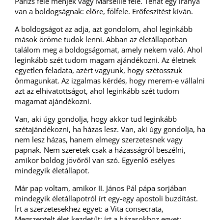
Párizs fele menjek vagy Marseille fele. Tehát egy iránya
van a boldogságnak: előre, fölfele. Erőfeszítést kíván.
A boldogságot az adja, azt gondolom, ahol leginkább
mások öröme tudok lenni. Abban az életállapotban
találom meg a boldogságomat, amely nekem való. Ahol
leginkább szét tudom magam ajándékozni. Az életnek
egyetlen feladata, azért vagyunk, hogy szétosszuk
önmagunkat. Az izgalmas kérdés, hogy merem-e vállalni
azt az elhivatottságot, ahol leginkább szét tudom
magamat ajándékozni.
Van, aki úgy gondolja, hogy akkor tud leginkább
szétajándékozni, ha házas lesz. Van, aki úgy gondolja, ha
nem lesz házas, hanem elmegy szerzetesnek vagy
papnak. Nem szeretek csak a házasságról beszélni,
amikor boldog jövőről van szó. Egyenlő esélyes
mindegyik életállapot.
Már pap voltam, amikor II. János Pál pápa sorjában
mindegyik életállapotról írt egy-egy apostoli buzdítást.
Írt a szerzetesekhez egyet: a Vita consecrata,
Megszentelt élet kezdetűt; írt a házasokhoz egyet: