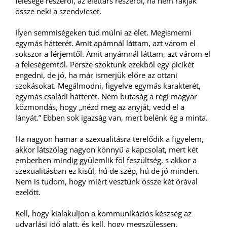
felesége részéről, az élettárs részéről, ha nem rakják
össze neki a szendvicset.
Ilyen semmiségeken tud múlni az élet. Megismerni
egymás hátterét. Amit apámnál láttam, azt várom el
sokszor a férjemtől. Amit anyámnál láttam, azt várom el
a feleségemtől. Persze szoktunk ezekből egy picikét
engedni, de jó, ha már ismerjük előre az ottani
szokásokat. Megálmodni, figyelve egymás karakterét,
egymás családi hátterét. Nem butaság a régi magyar
közmondás, hogy „nézd meg az anyját, vedd el a
lányát.” Ebben sok igazság van, mert belénk ég a minta.
Ha nagyon hamar a szexualitásra terelődik a figyelem,
akkor látszólag nagyon könnyű a kapcsolat, mert két
emberben mindig gyülemlik föl feszültség, s akkor a
szexualitásban ez kisül, hú de szép, hú de jó minden.
Nem is tudom, hogy miért vesztünk össze két órával
ezelőtt.
Kell, hogy kialakuljon a kommunikációs készség az
udvarlási idő alatt, és kell, hogy megszülessen,