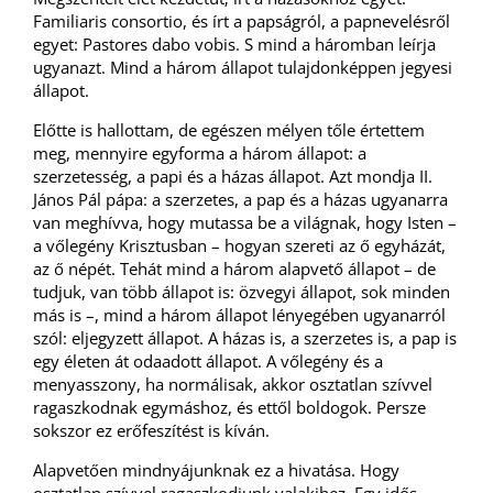
Familiaris consortio, és írt a papságról, a papnevelésről
egyet: Pastores dabo vobis. S mind a háromban leírja
ugyanazt. Mind a három állapot tulajdonképpen jegyesi
állapot.
Előtte is hallottam, de egészen mélyen tőle értettem
meg, mennyire egyforma a három állapot: a
szerzetesség, a papi és a házas állapot. Azt mondja II.
János Pál pápa: a szerzetes, a pap és a házas ugyanarra
van meghívva, hogy mutassa be a világnak, hogy Isten –
a vőlegény Krisztusban – hogyan szereti az ő egyházát,
az ő népét. Tehát mind a három alapvető állapot – de
tudjuk, van több állapot is: özvegyi állapot, sok minden
más is –, mind a három állapot lényegében ugyanarról
szól: eljegyzett állapot. A házas is, a szerzetes is, a pap is
egy életen át odaadott állapot. A vőlegény és a
menyasszony, ha normálisak, akkor osztatlan szívvel
ragaszkodnak egymáshoz, és ettől boldogok. Persze
sokszor ez erőfeszítést is kíván.
Alapvetően mindnyájunknak ez a hivatása. Hogy