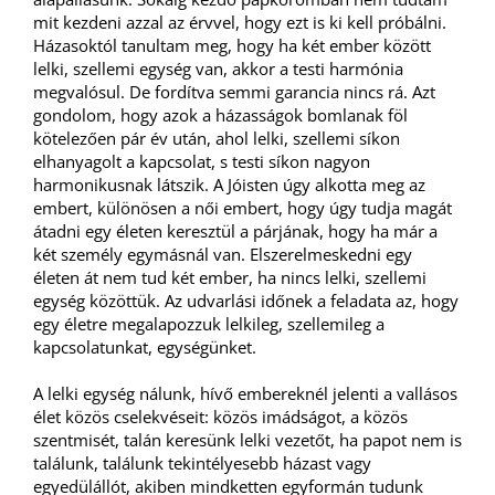
mit kezdeni azzal az érvvel, hogy ezt is ki kell próbálni.
Házasoktól tanultam meg, hogy ha két ember között
lelki, szellemi egység van, akkor a testi harmónia
megvalósul. De fordítva semmi garancia nincs rá. Azt
gondolom, hogy azok a házasságok bomlanak föl
kötelezően pár év után, ahol lelki, szellemi síkon
elhanyagolt a kapcsolat, s testi síkon nagyon
harmonikusnak látszik. A Jóisten úgy alkotta meg az
embert, különösen a női embert, hogy úgy tudja magát
átadni egy életen keresztül a párjának, hogy ha már a
két személy egymásnál van. Elszerelmeskedni egy
életen át nem tud két ember, ha nincs lelki, szellemi
egység közöttük. Az udvarlási időnek a feladata az, hogy
egy életre megalapozzuk lelkileg, szellemileg a
kapcsolatunkat, egységünket.
A lelki egység nálunk, hívő embereknél jelenti a vallásos
élet közös cselekvéseit: közös imádságot, a közös
szentmisét, talán keresünk lelki vezetőt, ha papot nem is
találunk, találunk tekintélyesebb házast vagy
egyedülállót, akiben mindketten egyformán tudunk