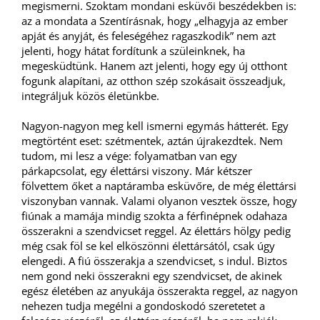
megismerni. Szoktam mondani esküvői beszédekben is:
az a mondata a Szentírásnak, hogy „elhagyja az ember
apját és anyját, és feleségéhez ragaszkodik” nem azt
jelenti, hogy hátat fordítunk a szüleinknek, ha
megesküdtünk. Hanem azt jelenti, hogy egy új otthont
fogunk alapítani, az otthon szép szokásait összeadjuk,
integráljuk közös életünkbe.
Nagyon-nagyon meg kell ismerni egymás hátterét. Egy
megtörtént eset: szétmentek, aztán újrakezdtek. Nem
tudom, mi lesz a vége: folyamatban van egy
párkapcsolat, egy élettársi viszony. Már kétszer
fölvettem őket a naptáramba esküvőre, de még élettársi
viszonyban vannak. Valami olyanon vesztek össze, hogy
fiúnak a mamája mindig szokta a férfinépnek odahaza
összerakni a szendvicset reggel. Az élettárs hölgy pedig
még csak föl se kel elköszönni élettársától, csak úgy
elengedi. A fiú összerakja a szendvicset, s indul. Biztos
nem gond neki összerakni egy szendvicset, de akinek
egész életében az anyukája összerakta reggel, az nagyon
nehezen tudja megélni a gondoskodó szeretetet a