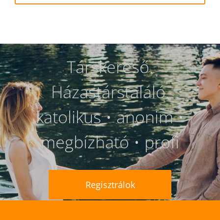
Társkereső.
Házastárstaláló.
katolikus • anonim •
megbízható • profi
Regisztrálok