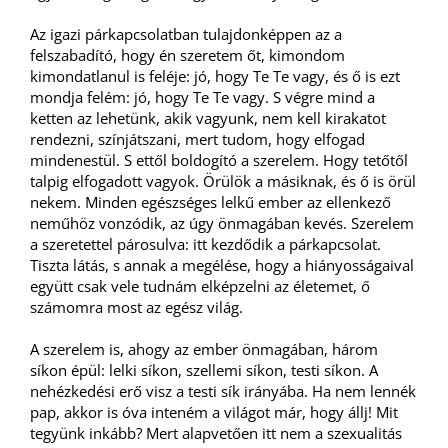
Az igazi párkapcsolatban tulajdonképpen az a
felszabadító, hogy én szeretem őt, kimondom
kimondatlanul is feléje: jó, hogy Te Te vagy, és ő is ezt
mondja felém: jó, hogy Te Te vagy. S végre mind a
ketten az lehetünk, akik vagyunk, nem kell kirakatot
rendezni, színjátszani, mert tudom, hogy elfogad
mindenestül. S ettől boldogító a szerelem. Hogy tetőtől
talpig elfogadott vagyok. Örülök a másiknak, és ő is örül
nekem. Minden egészséges lelkű ember az ellenkező
neműhöz vonzódik, az úgy önmagában kevés. Szerelem
a szeretettel párosulva: itt kezdődik a párkapcsolat.
Tiszta látás, s annak a megélése, hogy a hiányosságaival
együtt csak vele tudnám elképzelni az életemet, ő
számomra most az egész világ.
A szerelem is, ahogy az ember önmagában, három
síkon épül: lelki síkon, szellemi síkon, testi síkon. A
nehézkedési erő visz a testi sík irányába. Ha nem lennék
pap, akkor is óva inteném a világot már, hogy állj! Mit
tegyünk inkább? Mert alapvetően itt nem a szexualitás