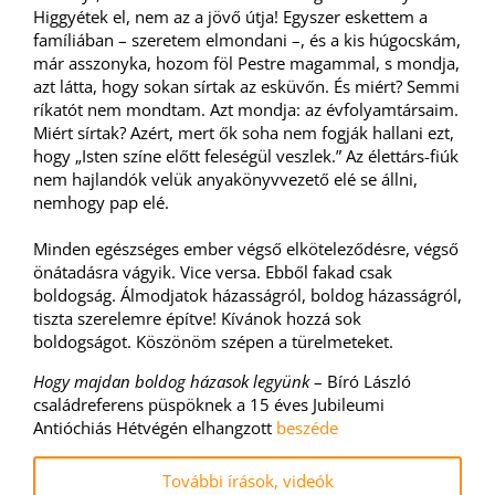
Higgyétek el, nem az a jövő útja! Egyszer eskettem a
famíliában – szeretem elmondani –, és a kis húgocskám,
már asszonyka, hozom föl Pestre magammal, s mondja,
azt látta, hogy sokan sírtak az esküvőn. És miért? Semmi
ríkatót nem mondtam. Azt mondja: az évfolyamtársaim.
Miért sírtak? Azért, mert ők soha nem fogják hallani ezt,
hogy „Isten színe előtt feleségül veszlek.” Az élettárs-fiúk
nem hajlandók velük anyakönyvvezető elé se állni,
nemhogy pap elé.
Minden egészséges ember végső elköteleződésre, végső
önátadásra vágyik. Vice versa. Ebből fakad csak
boldogság. Álmodjatok házasságról, boldog házasságról,
tiszta szerelemre építve! Kívánok hozzá sok
boldogságot. Köszönöm szépen a türelmeteket.
Hogy majdan boldog házasok legyünk
– Bíró László
családreferens püspöknek a 15 éves Jubileumi
Antióchiás Hétvégén elhangzott
beszéde
További írások, videók