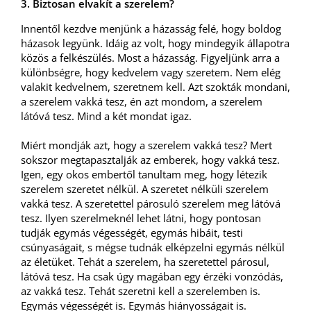
3. Biztosan elvakít a szerelem?
Innentől kezdve menjünk a házasság felé, hogy boldog
házasok legyünk. Idáig az volt, hogy mindegyik állapotra
közös a felkészülés. Most a házasság. Figyeljünk arra a
különbségre, hogy kedvelem vagy szeretem. Nem elég
valakit kedvelnem, szeretnem kell. Azt szokták mondani,
a szerelem vakká tesz, én azt mondom, a szerelem
látóvá tesz. Mind a két mondat igaz.
Miért mondják azt, hogy a szerelem vakká tesz? Mert
sokszor megtapasztalják az emberek, hogy vakká tesz.
Igen, egy okos embertől tanultam meg, hogy létezik
szerelem szeretet nélkül. A szeretet nélküli szerelem
vakká tesz. A szeretettel párosuló szerelem meg látóvá
tesz. Ilyen szerelmeknél lehet látni, hogy pontosan
tudják egymás végességét, egymás hibáit, testi
csúnyaságait, s mégse tudnák elképzelni egymás nélkül
az életüket. Tehát a szerelem, ha szeretettel párosul,
látóvá tesz. Ha csak úgy magában egy érzéki vonzódás,
az vakká tesz. Tehát szeretni kell a szerelemben is.
Egymás végességét is. Egymás hiányosságait is.