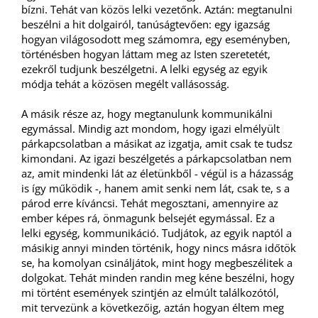
bízni. Tehát van közös lelki vezetőnk. Aztán: megtanulni
beszélni a hit dolgairól, tanúságtevően: egy igazság
hogyan világosodott meg számomra, egy eseményben,
történésben hogyan láttam meg az Isten szeretetét,
ezekről tudjunk beszélgetni. A lelki egység az egyik
módja tehát a közösen megélt vallásosság.
A másik része az, hogy megtanulunk kommunikálni
egymással. Mindig azt mondom, hogy igazi elmélyült
párkapcsolatban a másikat az izgatja, amit csak te tudsz
kimondani. Az igazi beszélgetés a párkapcsolatban nem
az, amit mindenki lát az életünkből - végül is a házasság
is így működik -, hanem amit senki nem lát, csak te, s a
párod erre kíváncsi. Tehát megosztani, amennyire az
ember képes rá, önmagunk belsejét egymással. Ez a
lelki egység, kommunikáció. Tudjátok, az egyik naptól a
másikig annyi minden történik, hogy nincs másra időtök
se, ha komolyan csináljátok, mint hogy megbeszélitek a
dolgokat. Tehát minden randin meg kéne beszélni, hogy
mi történt események szintjén az elmúlt találkozótól,
mit tervezünk a következőig, aztán hogyan éltem meg