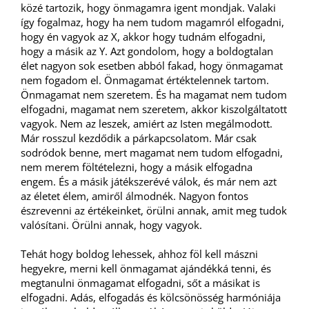
közé tartozik, hogy önmagamra igent mondjak. Valaki
így fogalmaz, hogy ha nem tudom magamról elfogadni,
hogy én vagyok az X, akkor hogy tudnám elfogadni,
hogy a másik az Y. Azt gondolom, hogy a boldogtalan
élet nagyon sok esetben abból fakad, hogy önmagamat
nem fogadom el. Önmagamat értéktelennek tartom.
Önmagamat nem szeretem. És ha magamat nem tudom
elfogadni, magamat nem szeretem, akkor kiszolgáltatott
vagyok. Nem az leszek, amiért az Isten megálmodott.
Már rosszul kezdődik a párkapcsolatom. Már csak
sodródok benne, mert magamat nem tudom elfogadni,
nem merem föltételezni, hogy a másik elfogadna
engem. És a másik játékszerévé válok, és már nem azt
az életet élem, amiről álmodnék. Nagyon fontos
észrevenni az értékeinket, örülni annak, amit meg tudok
valósítani. Örülni annak, hogy vagyok.
Tehát hogy boldog lehessek, ahhoz föl kell mászni
hegyekre, merni kell önmagamat ajándékká tenni, és
megtanulni önmagamat elfogadni, sőt a másikat is
elfogadni. Adás, elfogadás és kölcsönösség harmóniája