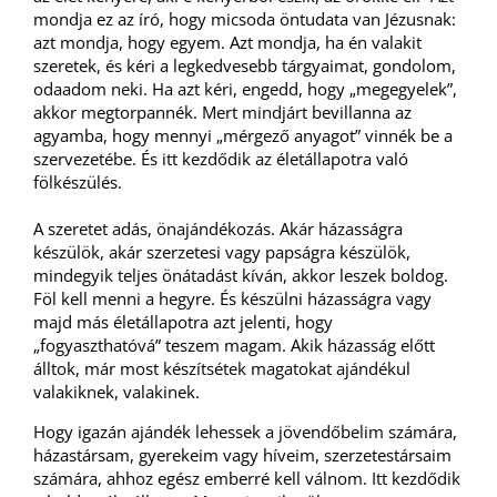
mondja ez az író, hogy micsoda öntudata van Jézusnak:
azt mondja, hogy egyem. Azt mondja, ha én valakit
szeretek, és kéri a legkedvesebb tárgyaimat, gondolom,
odaadom neki. Ha azt kéri, engedd, hogy „megegyelek”,
akkor megtorpannék. Mert mindjárt bevillanna az
agyamba, hogy mennyi „mérgező anyagot” vinnék be a
szervezetébe. És itt kezdődik az életállapotra való
fölkészülés.
A szeretet adás, önajándékozás. Akár házasságra
készülök, akár szerzetesi vagy papságra készülök,
mindegyik teljes önátadást kíván, akkor leszek boldog.
Föl kell menni a hegyre. És készülni házasságra vagy
majd más életállapotra azt jelenti, hogy
„fogyaszthatóvá” teszem magam. Akik házasság előtt
álltok, már most készítsétek magatokat ajándékul
valakiknek, valakinek.
Hogy igazán ajándék lehessek a jövendőbelim számára,
házastársam, gyerekeim vagy híveim, szerzetestársaim
számára, ahhoz egész emberré kell válnom. Itt kezdődik