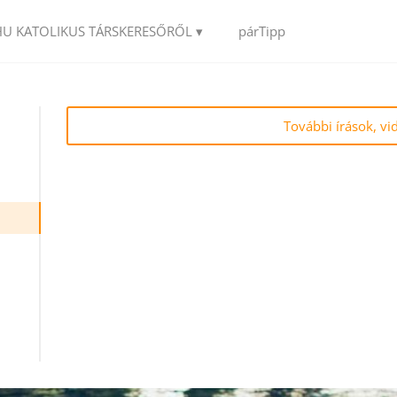
HU KATOLIKUS TÁRSKERESŐRŐL ▾
párTipp
További írások, vi