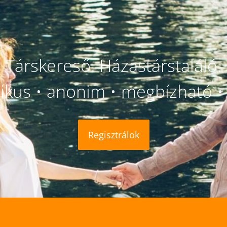
Társkereső. Házastárstaláló.
likus • anonim • megbízható • 
Regisztrálok