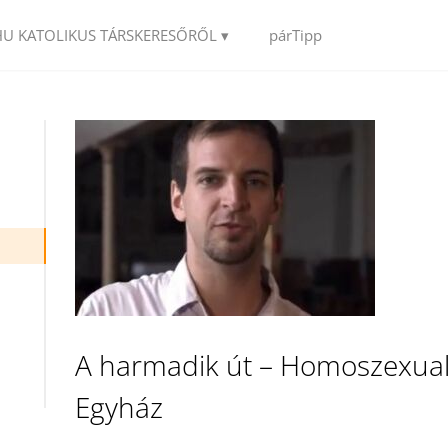
HU KATOLIKUS TÁRSKERESŐRŐL ▾
párTipp
A harmadik út – Homoszexuali
Egyház