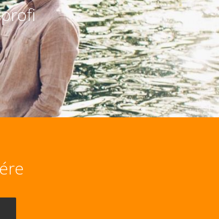
profi
lére