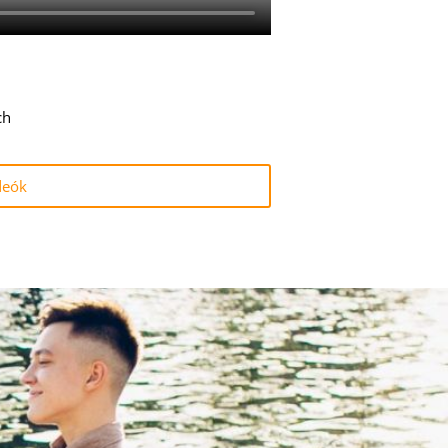
ch
deók