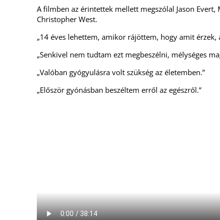
A filmben az érintettek mellett megszólal Jason Evert, 
Christopher West.
„14 éves lehettem, amikor rájöttem, hogy amit érzek, 
„Senkivel nem tudtam ezt megbeszélni, mélységes mag
„Valóban gyógyulásra volt szükség az életemben.”
„Először gyónásban beszéltem erről az egészről.”