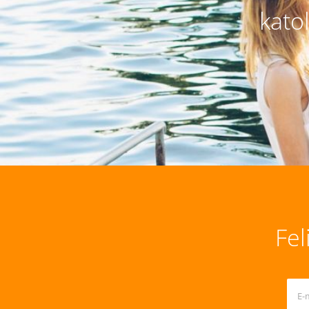
kato
Fel