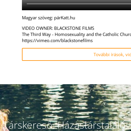
Magyar szöveg: párKatt.hu
VIDEO OWNER: BLACKSTONE FILMS
The Third Way - Homosexuality and the Catholic Chur
https://vimeo.com/blackstonefilms
További írások, vi
Társkereső. Házastárstaláló.