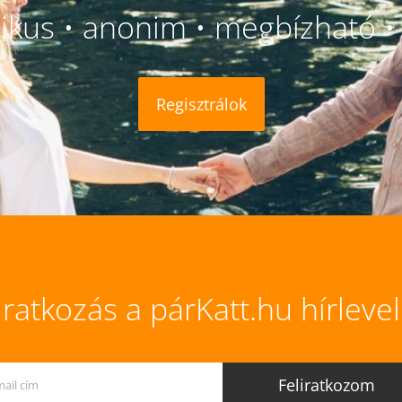
likus • anonim • megbízható • 
Regisztrálok
iratkozás a párKatt.hu hírleve