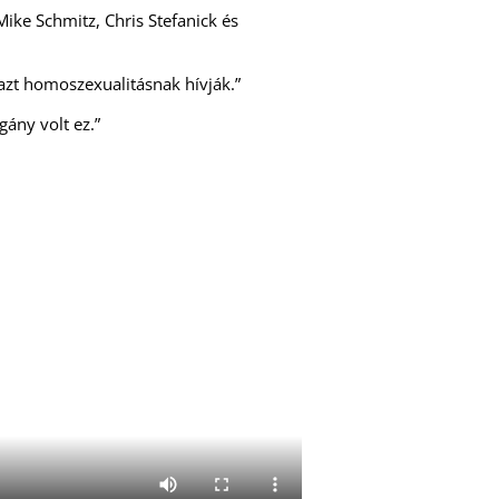
Mike Schmitz, Chris Stefanick és
azt homoszexualitásnak hívják.”
ány volt ez.”