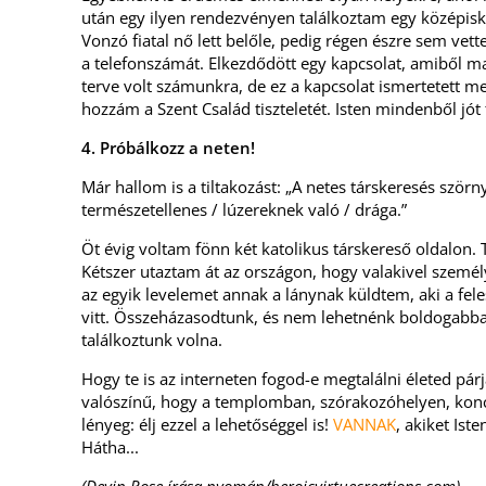
után egy ilyen rendezvényen találkoztam egy középisko
Vonzó fiatal nő lett belőle, pedig régen észre sem vet
a telefonszámát. Elkezdődött egy kapcsolat, amiből m
terve volt számunkra, de ez a kapcsolat ismertetett meg
hozzám a Szent Család tiszteletét. Isten mindenből jó
4. Próbálkozz a neten!
Már hallom is a tiltakozást: „A netes társkeresés szö
természetellenes / lúzereknek való / drága.”
Öt évig voltam fönn két katolikus társkereső oldalon. T
Kétszer utaztam át az országon, hogy valakivel személ
az egyik levelemet annak a lánynak küldtem, aki a fel
vitt. Összeházasodtunk, és nem lehetnénk boldogabb
találkoztunk volna.
Hogy te is az interneten fogod-e megtalálni életed pá
valószínű, hogy a templomban, szórakozóhelyen, konce
lényeg: élj ezzel a lehetőséggel is!
VANNAK
, akiket Ist
Hátha...