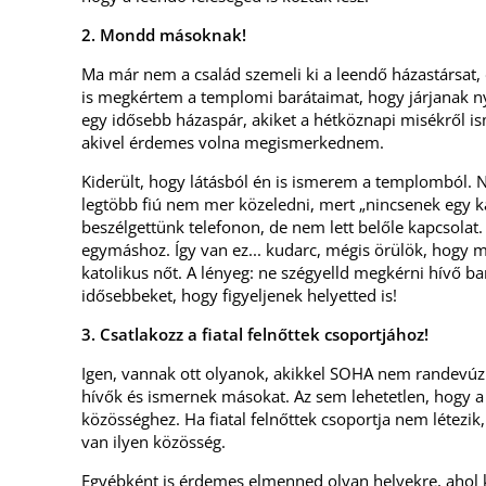
2. Mondd másoknak!
Ma már nem a család szemeli ki a leendő házastársat, 
is megkértem a templomi barátaimat, hogy járjanak 
egy idősebb házaspár, akiket a hétköznapi misékről is
akivel érdemes volna megismerkednem.
Kiderült, hogy látásból én is ismerem a templomból. Na
legtöbb fiú nem mer közeledni, mert „nincsenek egy 
beszélgettünk telefonon, de nem lett belőle kapcsolat. 
egymáshoz. Így van ez... kudarc, mégis örülök, hogy m
katolikus nőt. A lényeg: ne szégyelld megkérni hívő ba
idősebbeket, hogy figyeljenek helyetted is!
3. Csatlakozz a fiatal felnőttek csoportjához!
Igen, vannak ott olyanok, akikkel SOHA nem randevúzn
hívők és ismernek másokat. Az sem lehetetlen, hogy a 
közösséghez. Ha fiatal felnőttek csoportja nem létezik, 
van ilyen közösség.
Egyébként is érdemes elmenned olyan helyekre, ahol k