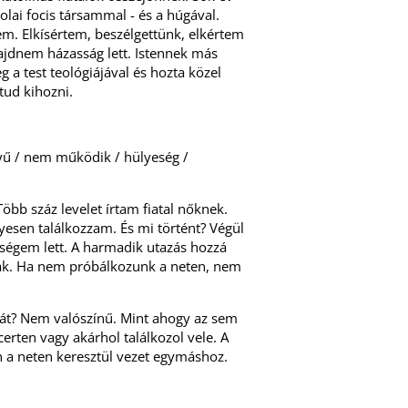
lai focis társammal - és a húgával.
tem. Elkísértem, beszélgettünk, elkértem
ajdnem házasság lett. Istennek más
 a test teológiájával és hozta közel
t tud kihozni.
rnyű / nem működik / hülyeség /
öbb száz levelet írtam fiatal nőknek.
yesen találkozzam. És mi történt? Végül
eségem lett. A harmadik utazás hozzá
ak. Ha nem próbálkozunk a neten, nem
rját? Nem valószínű. Mint ahogy az sem
rten vagy akárhol találkozol vele. A
en a neten keresztül vezet egymáshoz.