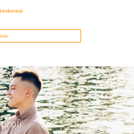
 társkereső
deók
profi