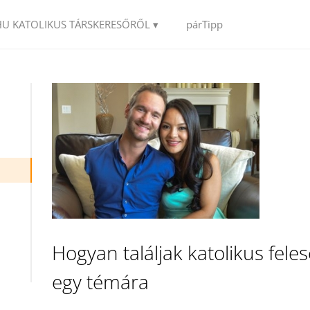
HU KATOLIKUS TÁRSKERESŐRŐL ▾
párTipp
Hogyan találjak katolikus fele
egy témára