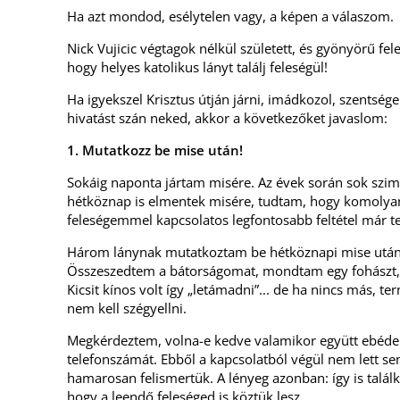
Ha azt mondod, esélytelen vagy, a képen a válaszom.
Nick Vujicic végtagok nélkül született, és gyönyörű fe
hogy helyes katolikus lányt találj feleségül!
Ha igyekszel Krisztus útján járni, imádkozol, szentsége
hivatást szán neked, akkor a következőket javaslom
:
1. Mutatkozz be mise után!
Sokáig naponta jártam misére. Az évek során sok szim
hétköznap is elmentek misére, tudtam, hogy komolyan 
feleségemmel kapcsolatos legfontosabb feltétel már tel
Három lánynak mutatkoztam be hétköznapi mise után.
Összeszedtem a bátorságomat, mondtam egy fohászt,
Kicsit kínos volt így „letámadni”... de ha nincs más, 
nem kell szégyellni.
Megkérdeztem, volna-e kedve valamikor együtt ebédel
telefonszámát. Ebből a kapcsolatból végül nem lett sem
hamarosan felismertük. A lényeg azonban: így is talál
hogy a leendő feleséged is köztük lesz.