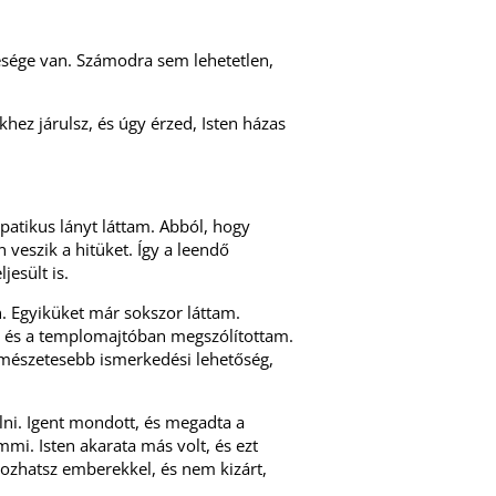
lesége van. Számodra sem lehetetlen,
khez járulsz, és úgy érzed, Isten házas
patikus lányt láttam. Abból, hogy
veszik a hitüket. Így a leendő
jesült is.
 Egyiküket már sokszor láttam.
 és a templomajtóban megszólítottam.
természetesebb ismerkedési lehetőség,
ni. Igent mondott, és megadta a
mi. Isten akarata más volt, és ezt
kozhatsz emberekkel, és nem kizárt,