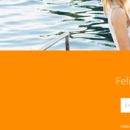
Fel
Adatv