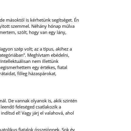
de másoktól is kérhetünk segítséget. Én
nyitott szemmel. Néhány hónap múlva
mertem, szólt, hogy van egy lány,
gyon szép volt; az a típus, akihez a
kategóriában”. Meghívtam ebédelni,
Intellektuálisan nem illettünk
egismerhettem egy értékes, fiatal
rátaidat, főleg házaspárokat,
ál. De vannak olyanok is, akik szintén
leendő feleséged csatlakozik a
indítsd el! Vagy járj el valahová, ahol
atolikus fiatalok összejönnek. Sok év