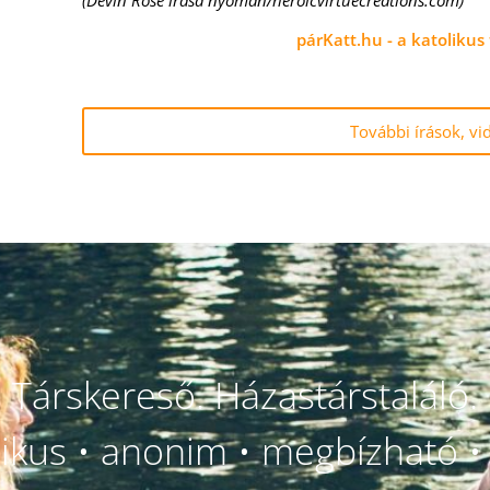
(Devin Rose írása nyomán/heroicvirtuecreations.com)
párKatt.hu - a katolikus
További írások, vi
Társkereső. Házastárstaláló.
likus • anonim • megbízható • 