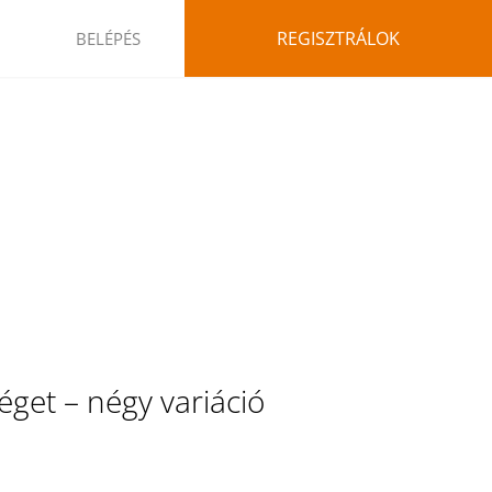
REGISZTRÁLOK
BELÉPÉS
séget – négy variáció