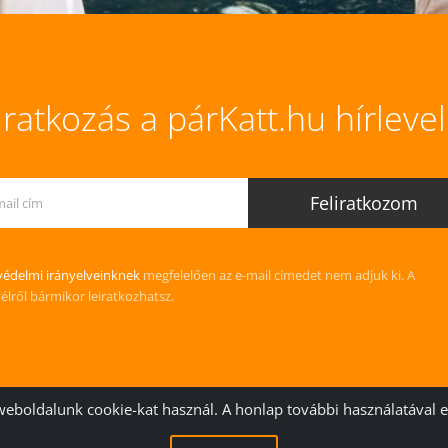
iratkozás a párKatt.hu hírleve
édelmi irányelveinknek
megfelelően az e-mail címedet nem adjuk ki. A
vélről bármikor leiratkozhatsz.
weboldalunk cookie-kat használ. A honlap további használatával 