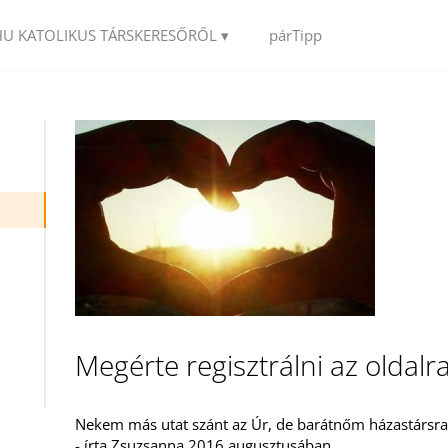
HU KATOLIKUS TÁRSKERESŐRŐL ▾
párTipp
Megérte regisztrálni az oldalra
Nekem más utat szánt az Úr, de barátnőm házastársra 
- írta Zsuzsanna 2016 augusztusában.