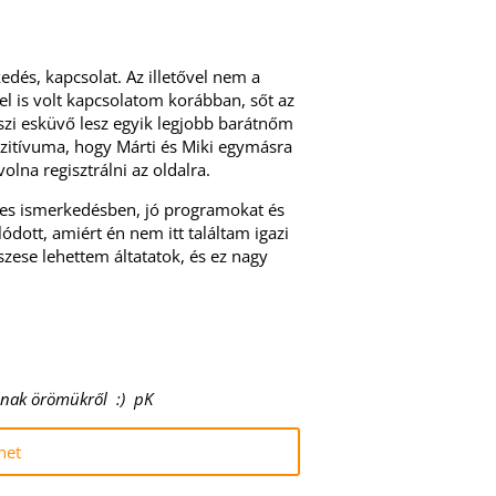
edés, kapcsolat. Az illetővel nem a
el is volt kapcsolatom korábban, sőt az
szi esküvő lesz egyik legjobb barátnőm
pozitívuma, hogy Márti és Miki egymásra
olna regisztrálni az oldalra.
tes ismerkedésben, jó programokat és
dott, amiért én nem itt találtam igazi
szese lehettem áltatatok, és ez nagy
dnak örömükről :) pK
net