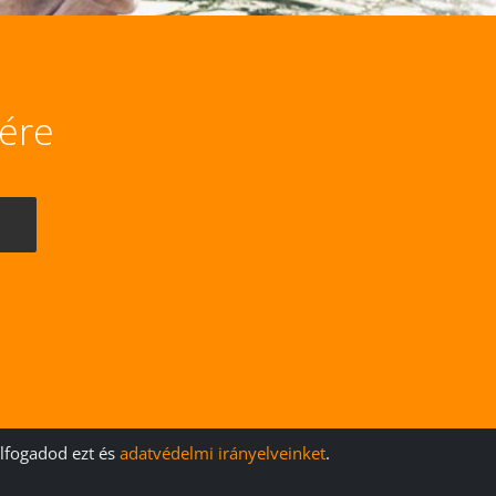
lére
elfogadod ezt és
adatvédelmi irányelveinket
.