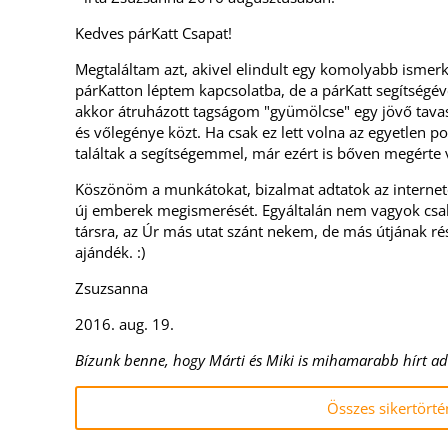
Kedves párKatt Csapat!
Megtaláltam azt, akivel elindult egy komolyabb ismerk
párKatton léptem kapcsolatba, de a párKatt segítségév
akkor átruházott tagságom "gyümölcse" egy jövő tava
és vőlegénye közt. Ha csak ez lett volna az egyetlen 
találtak a segítségemmel, már ezért is bőven megérte v
Köszönöm a munkátokat, bizalmat adtatok az interne
új emberek megismerését. Egyáltalán nem vagyok csaló
társra, az Úr más utat szánt nekem, de más útjának ré
ajándék. :)
Zsuzsanna
2016. aug. 19.
Bízunk benne, hogy Márti és Miki is mihamarabb hírt a
Összes sikertörté