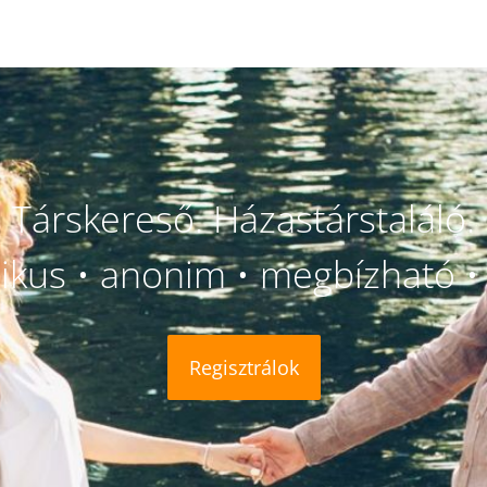
Társkereső. Házastárstaláló.
likus • anonim • megbízható • 
Regisztrálok