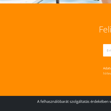
Fel
Adatv
hírle
A felhasználóbarát szolgáltatás érdekében 