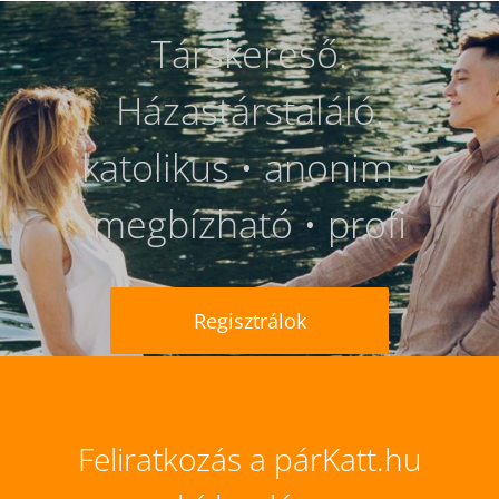
Társkereső.
Házastárstaláló.
katolikus • anonim •
megbízható • profi
Regisztrálok
Feliratkozás a párKatt.hu