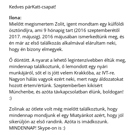
Kedves párKatt-csapat!
Ilona:
Mielőtt megismertem Zolit, igent mondtam egy külföldi
ösztöndíjra, ami 9 hónapig tart (2016 szeptemberétől
2017. májusig). 2016 májusában ismerkedtünk meg, és
én már az első találkozás alkalmával elárultam neki,
hogy én bizony elmegyek.
Ő döntött. A nyarat a lehető legintenzívebben éltük meg,
mindennap találkoztunk, ő lemondott egy nyári
munkájáról, sőt el is jött velem Krakkóba, az IVT-re.
Nagyon hálás vagyok ezért neki, mert nagy áldozatokat
hozott értem/értünk. Szeptemberben kikísért
Münchenbe, és azóta távkapcsolatban élünk, boldogan!
:)
Zolinak az ötlete volt még mielőtt találkoztunk, hogy
mindennap mondjunk el egy Miatyánkot azért, hogy jól
sikerüljön az első randink. Azóta is imádkozunk.
MINDENNAP! Skype-on is :)