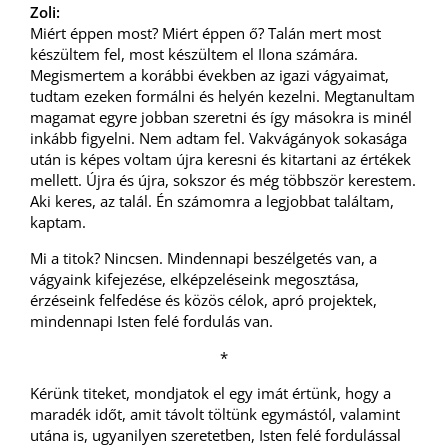
Zoli:
Miért éppen most? Miért éppen ő? Talán mert most
készültem fel, most készültem el Ilona számára.
Megismertem a korábbi években az igazi vágyaimat,
tudtam ezeken formálni és helyén kezelni. Megtanultam
magamat egyre jobban szeretni és így másokra is minél
inkább figyelni. Nem adtam fel. Vakvágányok sokasága
után is képes voltam újra keresni és kitartani az értékek
mellett. Újra és újra, sokszor és még többször kerestem.
Aki keres, az talál. Én számomra a legjobbat találtam,
kaptam.
Mi a titok? Nincsen. Mindennapi beszélgetés van, a
vágyaink kifejezése, elképzeléseink megosztása,
érzéseink felfedése és közös célok, apró projektek,
mindennapi Isten felé fordulás van.
*
Kérünk titeket, mondjatok el egy imát értünk, hogy a
maradék időt, amit távolt töltünk egymástól, valamint
utána is, ugyanilyen szeretetben, Isten felé fordulással