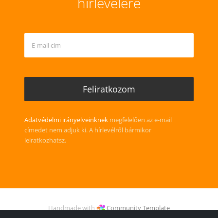
hírlevelére
Adatvédelmi irányelveinknek
megfelelően az e-mail
címedet nem adjuk ki. A hírlevélről bármikor
leiratkozhatsz.
Handmade with
Community Template