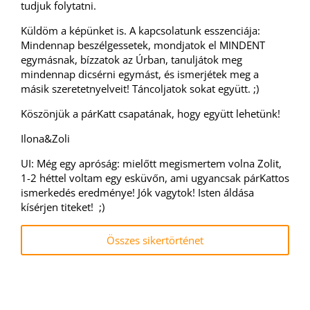
tudjuk folytatni.
Küldöm a képünket is. A kapcsolatunk esszenciája:
Mindennap beszélgessetek, mondjatok el MINDENT
egymásnak, bízzatok az Úrban, tanuljátok meg
mindennap dicsérni egymást, és ismerjétek meg a
másik szeretetnyelveit! Táncoljatok sokat együtt. ;)
Köszönjük a párKatt csapatának, hogy együtt lehetünk!
Ilona&Zoli
UI: Még egy apróság: mielőtt megismertem volna Zolit,
1-2 héttel voltam egy esküvőn, ami ugyancsak párKattos
ismerkedés eredménye! Jók vagytok! Isten áldása
kísérjen titeket! ;)
Összes sikertörténet