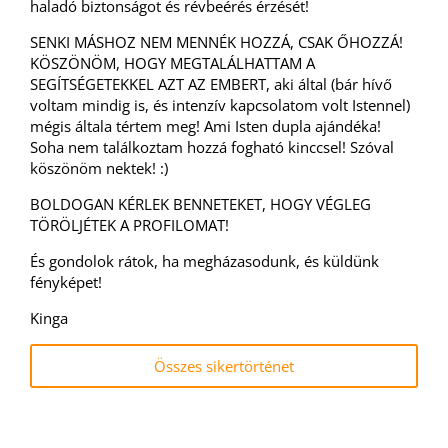
haladó biztonságot és révbeérés érzését!
SENKI MÁSHOZ NEM MENNÉK HOZZÁ, CSAK ŐHOZZÁ!
KÖSZÖNÖM, HOGY MEGTALÁLHATTAM A
SEGÍTSÉGETEKKEL AZT AZ EMBERT, aki által (bár hívő
voltam mindig is, és intenzív kapcsolatom volt Istennel)
mégis általa tértem meg! Ami Isten dupla ajándéka!
Soha nem találkoztam hozzá fogható kinccsel! Szóval
köszönöm nektek! :)
BOLDOGAN KÉRLEK BENNETEKET, HOGY VÉGLEG
TÖRÖLJÉTEK A PROFILOMAT!
És gondolok rátok, ha megházasodunk, és küldünk
fényképet!
Kinga
Összes sikertörténet