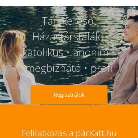
Társkereső.
Házastárstaláló.
katolikus • anonim •
megbízható • profi
Regisztrálok
Feliratkozás a párKatt.hu