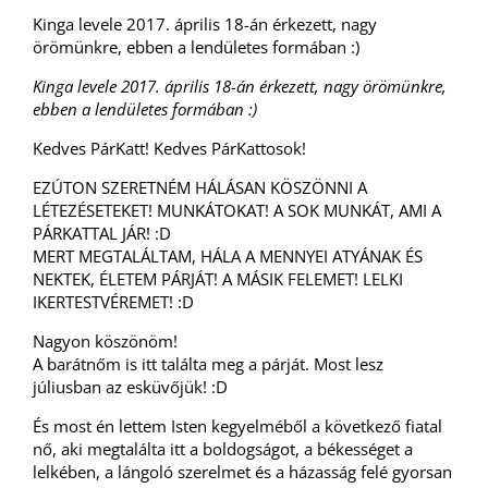
Kinga levele 2017. április 18-án érkezett, nagy
örömünkre, ebben a lendületes formában :)
Kinga levele 2017. április 18-án érkezett, nagy örömünkre,
ebben a lendületes formában :)
Kedves PárKatt! Kedves PárKattosok!
EZÚTON SZERETNÉM HÁLÁSAN KÖSZÖNNI A
LÉTEZÉSETEKET! MUNKÁTOKAT! A SOK MUNKÁT, AMI A
PÁRKATTAL JÁR! :D
MERT MEGTALÁLTAM, HÁLA A MENNYEI ATYÁNAK ÉS
NEKTEK, ÉLETEM PÁRJÁT! A MÁSIK FELEMET! LELKI
IKERTESTVÉREMET! :D
Nagyon köszönöm!
A barátnőm is itt találta meg a párját. Most lesz
júliusban az esküvőjük! :D
És most én lettem Isten kegyelméből a következő fiatal
nő, aki megtalálta itt a boldogságot, a békességet a
lelkében, a lángoló szerelmet és a házasság felé gyorsan