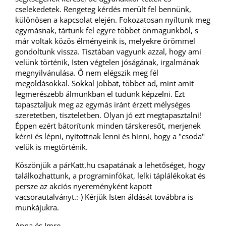
cselekedetek. Rengeteg kérdés merült fel bennünk,
különösen a kapcsolat elején. Fokozatosan nyíltunk meg
egymásnak, tártunk fel egyre többet önmagunkból, s
már voltak közös élményeink is, melyekre örömmel
gondoltunk vissza. Tisztában vagyunk azzal, hogy ami
velünk történik, Isten végtelen jóságának, irgalmának
megnyilvánulása. Ő nem elégszik meg fél
megoldásokkal. Sokkal jobbat, többet ad, mint amit
legmerészebb álmunkban el tudunk képzelni. Ezt
tapasztaljuk meg az egymás iránt érzett mélységes
szeretetben, tiszteletben. Olyan jó ezt megtapasztalni!
Éppen ezért bátorítunk minden társkeresőt, merjenek
kérni és lépni, nyitottnak lenni és hinni, hogy a "csoda"
velük is megtörténik.
Köszönjük a párKatt.hu csapatának a lehetőséget, hogy
találkozhattunk, a programinfókat, lelki táplálékokat és
persze az akciós nyereményként kapott
vacsorautalványt.:-) Kérjük Isten áldását továbbra is
munkájukra.
Anna és Imre