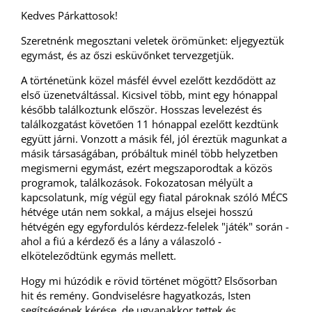
Kedves Párkattosok!
Szeretnénk megosztani veletek örömünket: eljegyeztük
egymást, és az őszi esküvőnket tervezgetjük.
A történetünk közel másfél évvel ezelőtt kezdődött az
első üzenetváltással. Kicsivel több, mint egy hónappal
később találkoztunk először. Hosszas levelezést és
találkozgatást követően 11 hónappal ezelőtt kezdtünk
együtt járni. Vonzott a másik fél, jól éreztük magunkat a
másik társaságában, próbáltuk minél több helyzetben
megismerni egymást, ezért megszaporodtak a közös
programok, találkozások. Fokozatosan mélyült a
kapcsolatunk, míg végül egy fiatal pároknak szóló MÉCS
hétvége után nem sokkal, a május elsejei hosszú
hétvégén egy egyfordulós kérdezz-felelek "játék" során -
ahol a fiú a kérdező és a lány a válaszoló -
elköteleződtünk egymás mellett.
Hogy mi húzódik e rövid történet mögött? Elsősorban
hit és remény. Gondviselésre hagyatkozás, Isten
segítségének kérése, de ugyanakkor tettek és