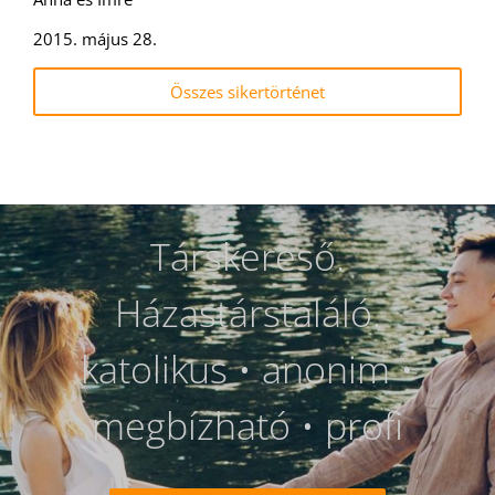
2015. május 28.
Összes sikertörténet
Társkereső.
Házastárstaláló.
katolikus • anonim •
megbízható • profi